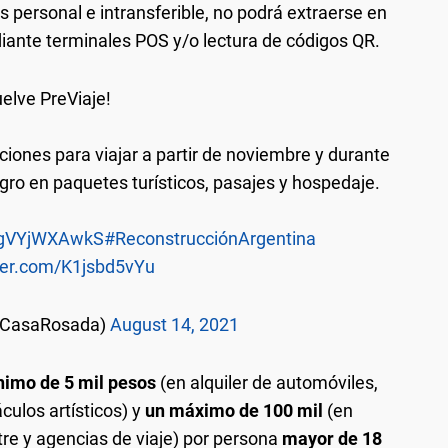
 personal e intransferible, no podrá extraerse en
diante terminales POS y/o lectura de códigos QR.
uelve PreViaje!
iones para viajar a partir de noviembre y durante
egro en paquetes turísticos, pasajes y hospedaje.
o/gVYjWXAwkS
#ReconstrucciónArgentina
tter.com/K1jsbd5vYu
@CasaRosada)
August 14, 2021
nimo de 5 mil pesos
(en alquiler de automóviles,
culos artísticos) y
un máximo de 100 mil
(en
tre y agencias de viaje) por persona
mayor de 18