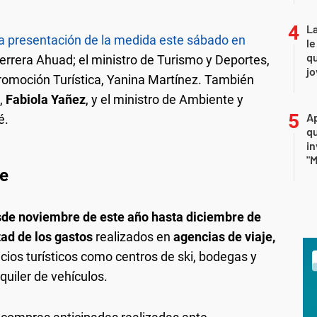
La
la presentación de la medida este sábado en
le
qu
Herrera Ahuad; el ministro de Turismo y Deportes,
j
romoción Turística, Yanina Martínez. También
,
Fabiola Yañez
, y el ministro de Ambiente y
Ap
é.
qu
in
"M
je
de noviembre de este año hasta diciembre de
tad de los gastos
realizados en
agencias de viaje,
vicios turísticos como centros de ski, bodegas y
quiler de vehículos.