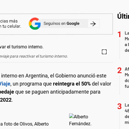
Últ
L
Mo
a 
de
eviaje para reactivar el turismo interno.
Af
Mo
interno en Argentina, el Gobierno anunció este
do
Viaje
, un programa que
reintegra el 50%
del valor
fu
pedaje
que se paguen anticipadamente para
 2022
.
La
48
d
mi
 foto de Olivos, Alberto