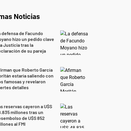
imas Noticias
a defensa de Facundo
yano hizo un pedido clave
la Justicia tras la
claración de su pareja
irman que Roberto García
ritán estaría saliendo con
s famosas y revelaron
ertes detalles
s reservas cayeron a U$S
.835 millones tras un
esembolso de U$S 852
llones al FMI