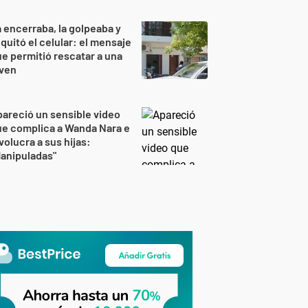
 encerraba, la golpeaba y
 quitó el celular: el mensaje
e permitió rescatar a una
oven
areció un sensible video
e complica a Wanda Nara e
volucra a sus hijas:
anipuladas"