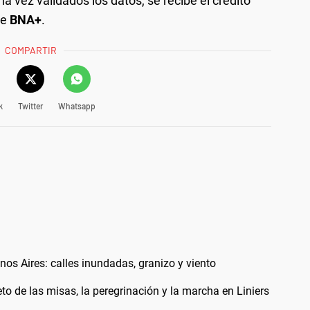
na vez validados los datos, se recibe el crédito
de
BNA+
.
COMPARTIR
k
Twitter
Whatsapp
os Aires: calles inundadas, granizo y viento
 de las misas, la peregrinación y la marcha en Liniers