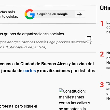
Últ
Lu
co
ba
upos de organizaciones sociales, agrupaciones de izquierda y
ros
. (Foto: captura de pantalla)
Mu
de
M
cesos a la Ciudad de Buenos Aires y las vías del
sa
 jornada de
cortes
y movilizaciones
por distintos
"G
am
e
Ne
rotesta, pero sigue el