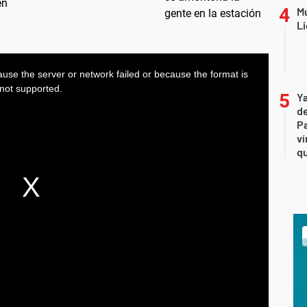
en
Mu
Li
Ya
de
Pa
ví
qu