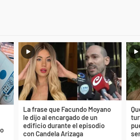
La frase que Facundo Moyano
Qué
le dijo al encargado de un
tu
s
edificio durante el episodio
pu
vo
con Candela Arizaga
se