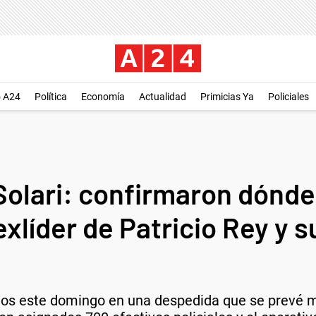
o A24
Política
Economía
Actualidad
Primicias Ya
Policiales
Solari: confirmaron dónde 
exlíder de Patricio Rey y 
dos este domingo en una despedida que se prevé mu