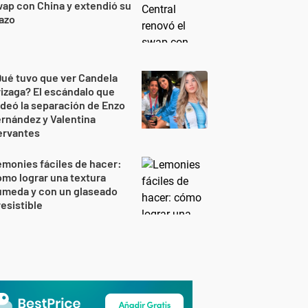
ap con China y extendió su
azo
ué tuvo que ver Candela
izaga? El escándalo que
deó la separación de Enzo
rnández y Valentina
ervantes
monies fáciles de hacer:
mo lograr una textura
úmeda y con un glaseado
resistible