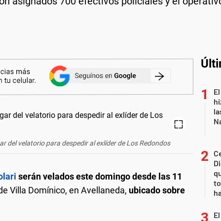
ron asignados 700 efectivos policiales y el operati
Últ
El
hi
la
Na
gar del velatorio para despedir al exlíder de Los Redondos
Ce
D
qu
olari
serán velados este domingo desde las 11
to
de Villa Domínico, en Avellaneda,
ubicado sobre
ha
El