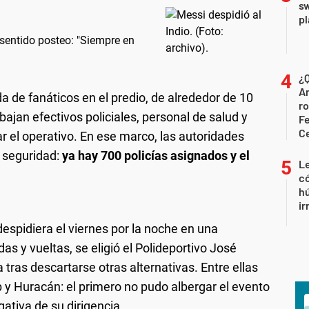
sw
pl
 sentido posteo: "Siempre en
¿Q
Ar
a de fanáticos en el predio, de alrededor de 10
ro
abajan efectivos policiales, personal de salud y
Fe
C
r el operativo. En ese marco, las autoridades
e seguridad:
ya hay 700 policías asignados y el
Le
có
h
ir
despidiera el viernes por la noche en una
as y vueltas, se eligió el Polideportivo José
 tras descartarse otras alternativas. Entre ellas
b y Huracán: el primero no pudo albergar el evento
ativa de su dirigencia.