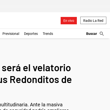
En vivo
Radio La Red
Previsional
Deportes
Trends
será el velatorio
sus Redonditos de
ltitudinaria. Ante la masiva