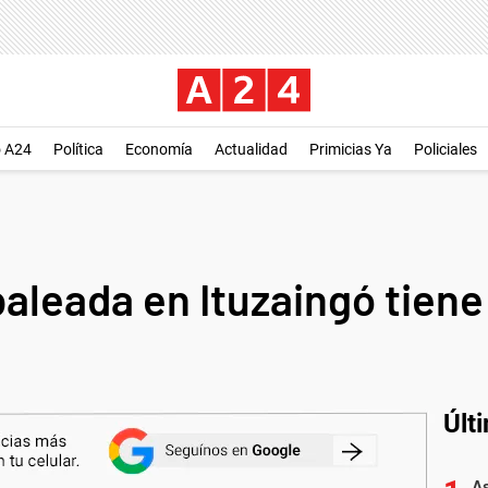
o A24
Política
Economía
Actualidad
Primicias Ya
Policiales
baleada en Ituzaingó tien
Últ
As