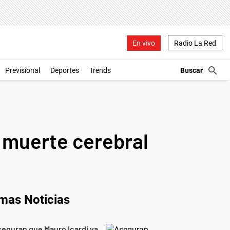
En vivo
Radio La Red
Previsional
Deportes
Trends
e muerte cerebral
imas Noticias
eguran que Mauro Icardi ya