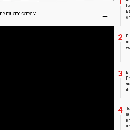
te
E
en
El
nu
vo
El
Fr
su
de
"E
la
pr
un