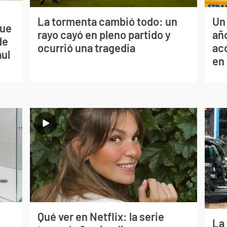
La tormenta cambió todo: un
Un
que
rayo cayó en pleno partido y
año
de
ocurrió una tragedia
ac
aul
en
Qué ver en Netflix: la serie
La 