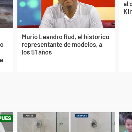
al 
Ki
Murió Leandro Rud, el histórico
mo
representante de modelos, a
los 51 años
ná