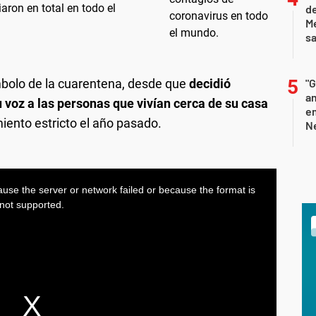
ron en total en todo el
de
M
sa
mbolo de la cuarentena, desde que
decidió
"G
am
 voz a las personas que vivían cerca de su casa
e
iento estricto el año pasado.
Ne