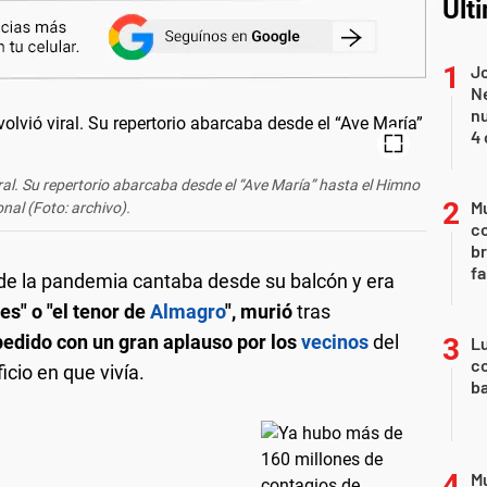
Últ
Jo
Ne
nu
4 
ral. Su repertorio abarcaba desde el “Ave María” hasta el Himno
Mu
nal (Foto: archivo).
c
br
fa
io de la pandemia cantaba desde su balcón y era
es" o "el tenor de
Almagro
", murió
tras
pedido con un gran aplauso por los
vecinos
del
Lu
co
icio en que vivía.
ba
Mu