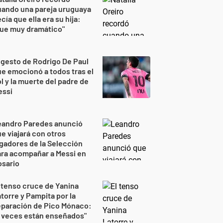
uando una pareja uruguaya
cía que ella era su hija:
Fue muy dramático"
 gesto de Rodrigo De Paul
e emocionó a todos tras el
l y la muerte del padre de
essi
eandro Paredes anunció
e viajará con otros
gadores de la Selección
ra acompañar a Messi en
osario
 tenso cruce de Yanina
torre y Pampita por la
eparación de Pico Mónaco:
 veces están enseñados"