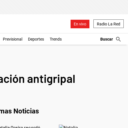
En vivo
Radio La Red
Previsional
Deportes
Trends
ción antigripal
imas Noticias
talia Oreiro recordó