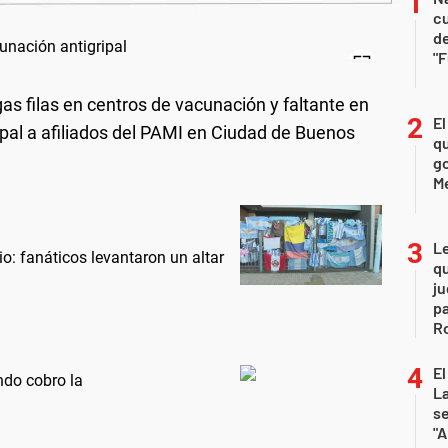
c
de
"
gas filas en centros de vacunación y faltante en
El
ipal a afiliados del PAMI en Ciudad de Buenos
qu
go
M
L
: fanáticos levantaron un altar
qu
ju
pa
R
El
do cobro la
La
s
"A