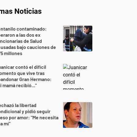
imas Noticias
entanilo contaminado:
beraron a las dos ex
ncionarias de Salud
cusadas bajo cauciones de
5 millones
anicar contó el difícil
omento que vive tras
bandonar Gran Hermano:
i mamá recibió..."
chazó la libertad
ndicional y pidió seguir
eso por amor: "Me necesita
 a mí"