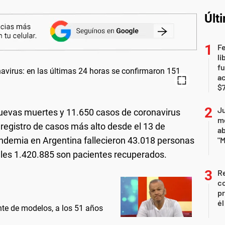
Últ
F
li
fu
a
$7
Ju
uevas muertes y 11.650 casos de coronavirus
m
l registro de casos más alto desde el 13 de
a
demia en Argentina fallecieron 43.018 personas
"M
ales 1.420.885 son pacientes recuperados.
Re
co
pr
él
nte de modelos, a los 51 años