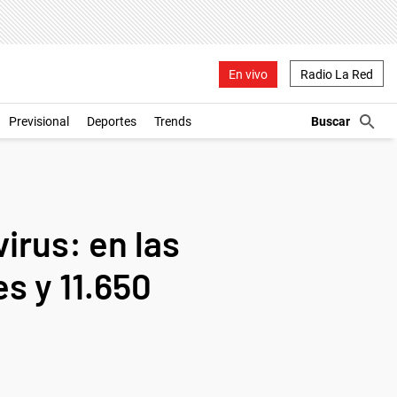
En vivo
Radio La Red
Previsional
Deportes
Trends
rus: en las
s y 11.650