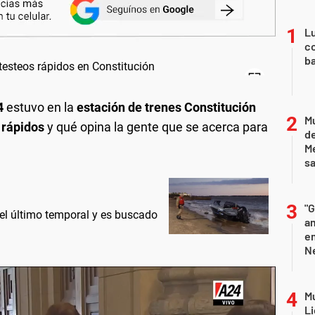
Lu
co
ba
4
estuvo en la
estación de trenes Constitución
Mu
s rápidos
y qué opina la gente que se acerca para
de
M
sa
"G
 el último temporal y es buscado
am
e
Ne
Mu
Li