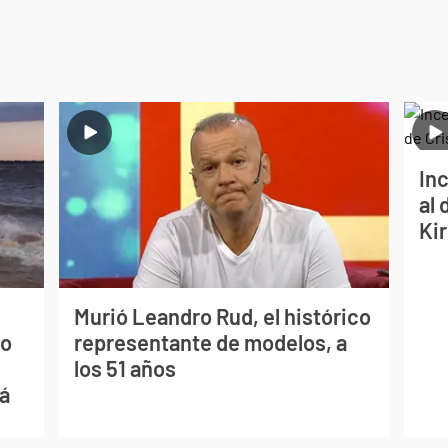
Inc
al 
Ki
Murió Leandro Rud, el histórico
mo
representante de modelos, a
los 51 años
ná