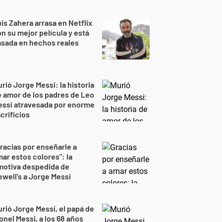
is Zahera arrasa en Netflix
n su mejor película y está
sada en hechos reales
rió Jorge Messi: la historia
 amor de los padres de Leo
essi atravesada por enorme
crificios
racias por enseñarle a
ar estos colores": la
motiva despedida de
well's a Jorge Messi
rió Jorge Messi, el papá de
onel Messi, a los 68 años