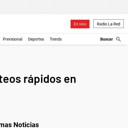
En vivo
Radio La Red
Previsional
Deportes
Trends
steos rápidos en
imas Noticias