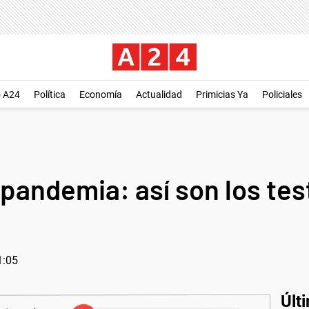
o A24
Política
Economía
Actualidad
Primicias Ya
Policiales
 pandemia: así son los te
1:05
Últ