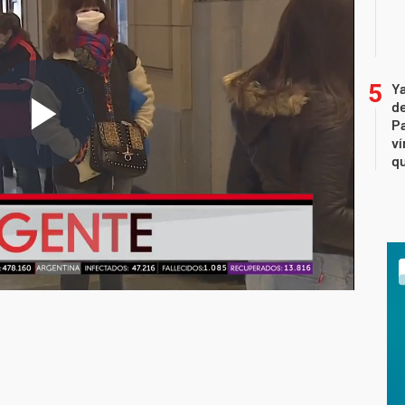
Ya
de
Pa
ví
qu