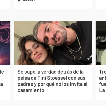
de
Se supo la verdad detrás de la
Tr
pelea de Tini Stoessel con sus
ant
ia
padres y por qué no los invita al
fu
casamiento
La