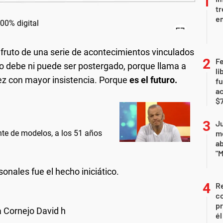
tr
en
fruto de una serie de acontecimientos vinculados
F
no debe ni puede ser postergado, porque llama a
li
ez con mayor insistencia. Porque
es el futuro.
fu
a
$7
Ju
nte de modelos, a los 51 años
m
a
"M
sonales fue el hecho iniciático.
Re
co
pr
él