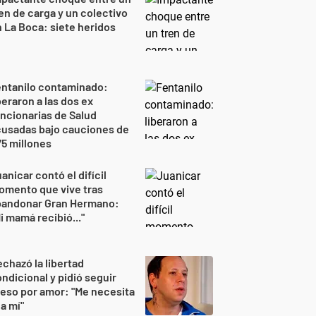
en de carga y un colectivo
 La Boca: siete heridos
entanilo contaminado:
beraron a las dos ex
ncionarias de Salud
cusadas bajo cauciones de
5 millones
anicar contó el difícil
omento que vive tras
bandonar Gran Hermano:
i mamá recibió..."
chazó la libertad
ndicional y pidió seguir
eso por amor: "Me necesita
 a mí"