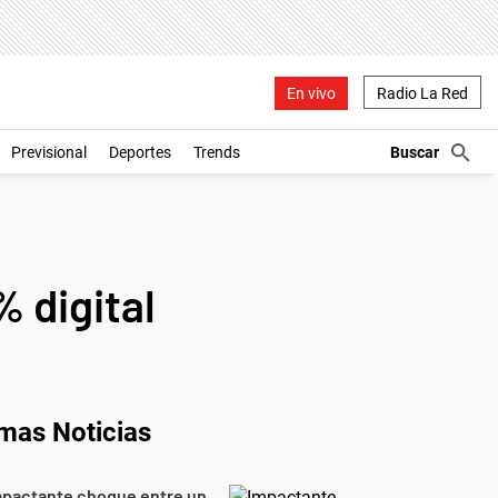
En vivo
Radio La Red
Previsional
Deportes
Trends
% digital
imas Noticias
mpactante choque entre un