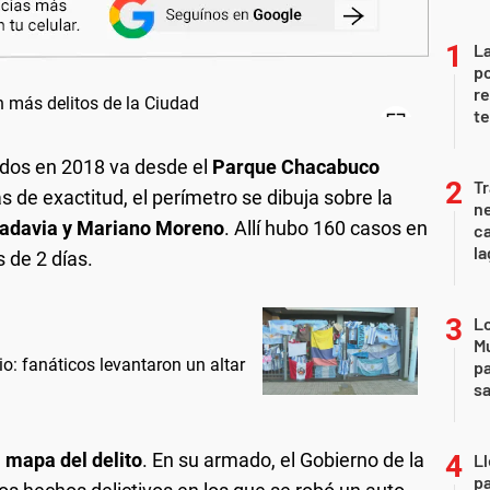
La
po
re
te
dos en 2018 va desde el
Parque Chacabuco
Tr
 de exactitud, el perímetro se dibuja sobre la
ne
vadavia y Mariano Moreno
. Allí hubo 160 casos en
ca
la
 de 2 días.
Lo
Mu
: fanáticos levantaron un altar
pa
sa
l
mapa del delito
. En su armado, el Gobierno de la
Ll
pa