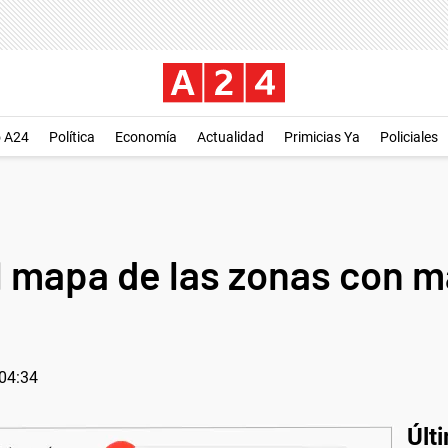
o A24
Política
Economía
Actualidad
Primicias Ya
Policiales
 mapa de las zonas con má
 04:34
Últ