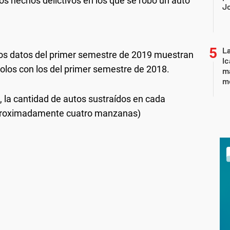
s hechos delictivos en los que se robó un auto
J
La
 los datos del primer semestre de 2019 muestran
Ic
os con los del primer semestre de 2018.
ma
m
, la cantidad de autos sustraídos en cada
proximadamente cuatro manzanas)