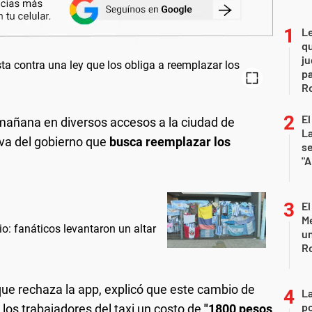
L
qu
ju
pa
R
El
mañana en diversos accesos a la ciudad de
La
iva del gobierno que
busca reemplazar los
s
"A
El
Me
: fanáticos levantaron un altar
un
R
 que rechaza la app, explicó que este cambio de
La
po
 los trabajadores del taxi un costo de
"1800 pesos