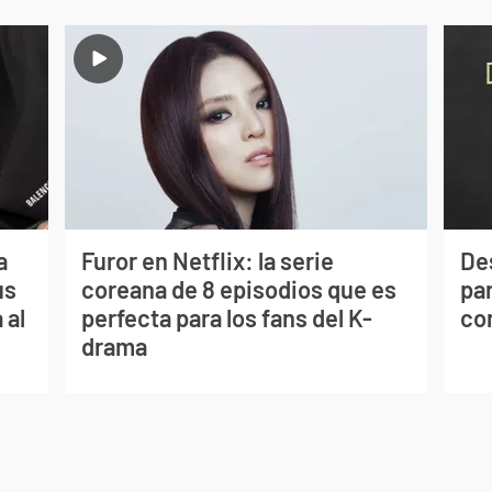
a
Furor en Netflix: la serie
De
us
coreana de 8 episodios que es
par
 al
perfecta para los fans del K-
co
drama