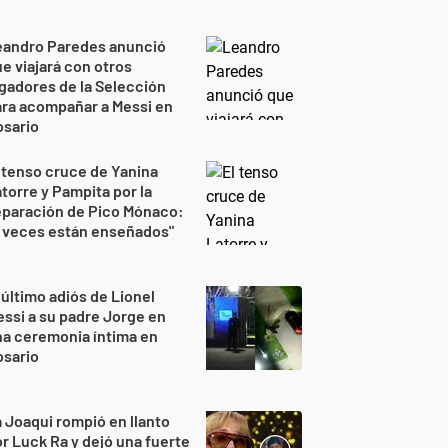
eandro Paredes anunció
e viajará con otros
gadores de la Selección
ra acompañar a Messi en
osario
 tenso cruce de Yanina
torre y Pampita por la
eparación de Pico Mónaco:
 veces están enseñados"
 último adiós de Lionel
ssi a su padre Jorge en
a ceremonia íntima en
osario
 Joaqui rompió en llanto
r Luck Ra y dejó una fuerte