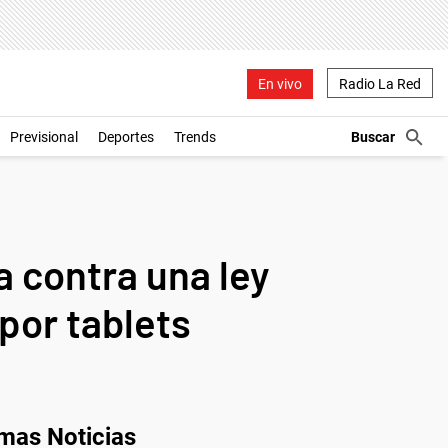
En vivo
Radio La Red
Previsional
Deportes
Trends
a contra una ley
por tablets
imas Noticias