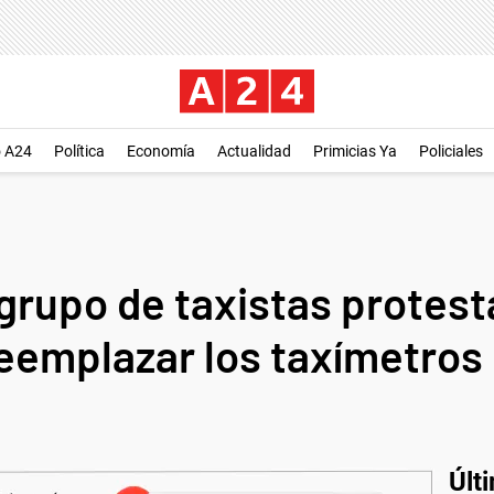
o A24
Política
Economía
Actualidad
Primicias Ya
Policiales
grupo de taxistas protest
reemplazar los taxímetros 
Últ