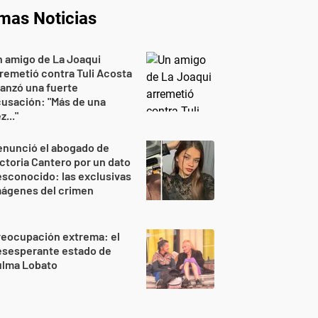
imas Noticias
 amigo de La Joaqui
remetió contra Tuli Acosta
lanzó una fuerte
usación: "Más de una
z..."
enunció el abogado de
ctoria Cantero por un dato
sconocido: las exclusivas
mágenes del crimen
reocupación extrema: el
esesperante estado de
ulma Lobato