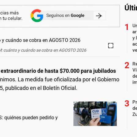
Últ
Un
ar
y 
ac
ve
UAM: cuánto y cuándo se cobra en AGOSTO 2026
R
Vi
xtraordinario de hasta $70.000 para jubilados
de
imos. La medida fue oficializada por el Gobierno
i
 publicado en el Boletín Oficial.
P
d
Z
: quiénes pueden pedirlo y