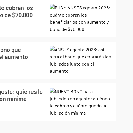
o cobran los
o de $70.000
bono que
 el aumento
osto: quiénes lo
ión mínima