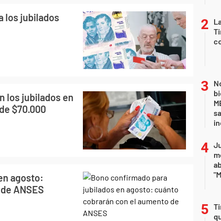
a los jubilados
La
Ti
co
No
bi
 los jubilados en
ME
 de $70.000
sa
i
Ju
m
a
"M
en agosto:
o de ANSES
Ti
qu