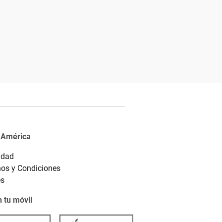
 América
idad
os y Condiciones
es
 tu móvil