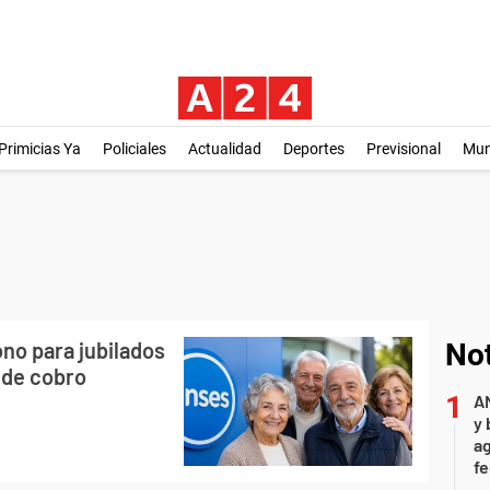
Primicias Ya
Policiales
Actualidad
Deportes
Previsional
Mu
no para jubilados
Not
 de cobro
A
y 
ag
f