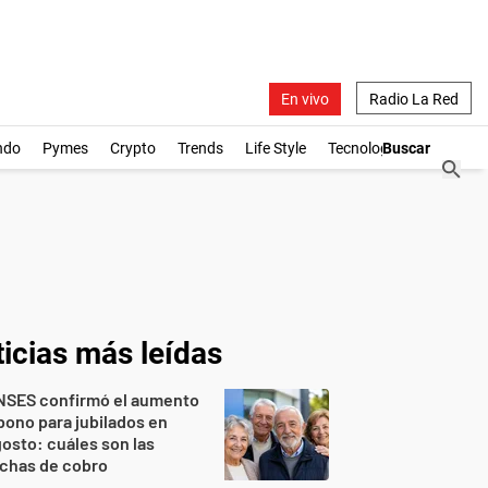
En vivo
Radio La Red
ndo
Pymes
Crypto
Trends
Life Style
Tecnología
icias más leídas
NSES confirmó el aumento
bono para jubilados en
osto: cuáles son las
echas de cobro