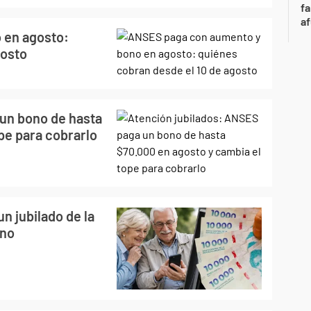
fa
af
 en agosto:
gosto
un bono de hasta
pe para cobrarlo
n jubilado de la
ono