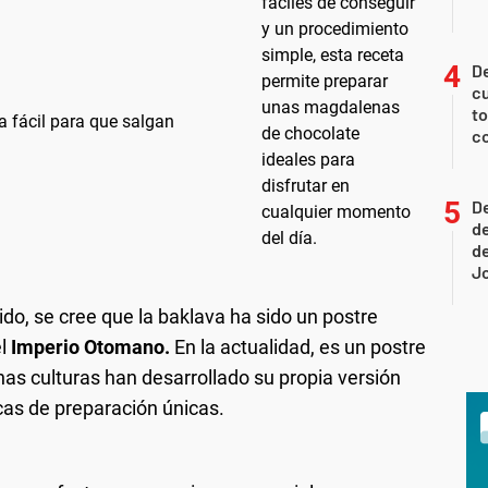
De
cu
to
a fácil para que salgan
c
De
de
de
J
o, se cree que la baklava ha sido un postre
el
Imperio Otomano.
En la actualidad, es un postre
as culturas han desarrollado su propia versión
cas de preparación únicas.