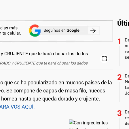
Últ
De
c
re
s
ORADO y CRUJIENTE que te hará chupar los dedos
De
Mo
co que se ha popularizado en muchos países de la
fa
eo. Se compone de capas de masa filo, nueces
J
e hornea hasta que queda dorado y crujiente.
RA VOS AQUÍ.
D
re
de