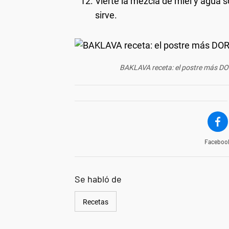
Vierte la mezcla de miel y agua so
sirve.
BAKLAVA receta: el postre más D
Faceboo
Se habló de
Recetas