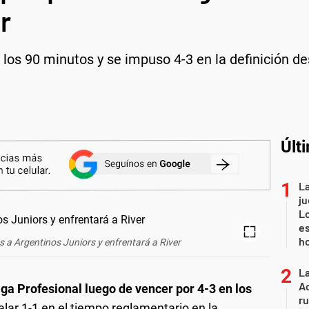
r
los 90 minutos y se impuso 4-3 en la definición d
Últ
La
ju
L
es
h
s a Argentinos Juniors y enfrentará a River
La
Ac
 Liga Profesional luego de vencer por 4-3 en los
ru
alar 1-1 en el tiempo reglamentario en la