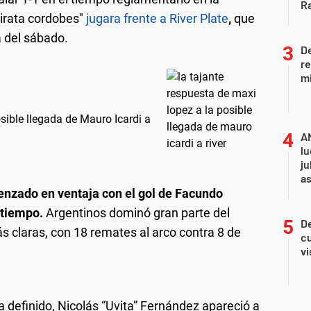
R
Pirata cordobes"
jugara frente a River Plate
,
que
a del sábado.
D
re
mi
sible llegada de Mauro Icardi a
A
lu
ju
a
enzado en ventaja con el gol de Facundo
r tiempo.
Argentinos dominó gran parte del
De
s claras, con 18 remates al arco contra 8 de
cu
vi
a definido, Nicolás “Uvita” Fernández apareció a