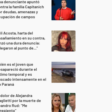
na denunciante apuntó
ntra la familia Capitanich
or deudas, amenazas y
cupación de campos
li Acosta, harta del
sañamiento en su contra,
nzó una dura denuncia:
legaron al punto de..."
ién es el joven que
sapareció durante el
timo temporal y es
uscado intensamente en el
o Paraná
 dolor de Alejandra
glietti por la muerte de
eandro Rud: "Me
repiento"