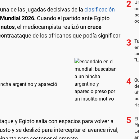
U
co
una de las jugadas decisivas de la
clasificación
p
 Mundial 2026.
Cuando el partido ante Egipto
o
nutos,
el mediocampista realizó un
cruce
contraataque de los africanos que podía significar
Tu
en
la
"L
Qu
ncha argentino y apareció
de
úl
b
rí
El
taque y Egipto salía con espacios para volver a
Ma
to y se deslizó para interceptar el avance rival,
L
ar
inante para sostener el empate.