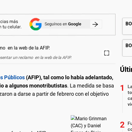
esentar un reclamo en la web de la AFIP.
Últ
s Públicos
(AFIP), tal como lo había adelantado,
io a algunos monotributistas
. La medida se basa
La
t
ron a darse a partir de febrero con el objetivo
ca
vi
Fu
c