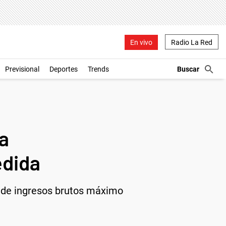
En vivo
Radio La Red
Previsional
Deportes
Trends
 a
edida
o de ingresos brutos máximo