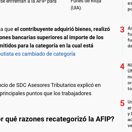
se enfrentan a la AFIP para
es
p
Án
rma que
el contribuyente adquirió bienes, realizó
fu
ones bancarias superiores al importe de los
fu
tidos para la categoría en la cual está
de
butista es cambiado de categoría
Ni
Ú
ma
or
ocio de SDC Asesores Tributarios explicó en
to
principales puntos que los trabajadores
Un
ar
y 
r qué razones recategorizó la AFIP?
ac
ve