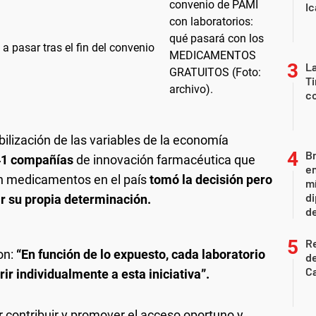
Ic
pasar tras el fin del convenio
La
Ti
co
bilización de las variables de la economía
Br
41 compañías
de innovación farmacéutica que
en
an medicamentos en el país
tomó la decisión pero
mí
di
ar su propia determinación.
de
R
on:
“En función de lo expuesto, cada laboratorio
de
Ca
ir individualmente a esta iniciativa”.
 contribuir y promover el acceso oportuno y