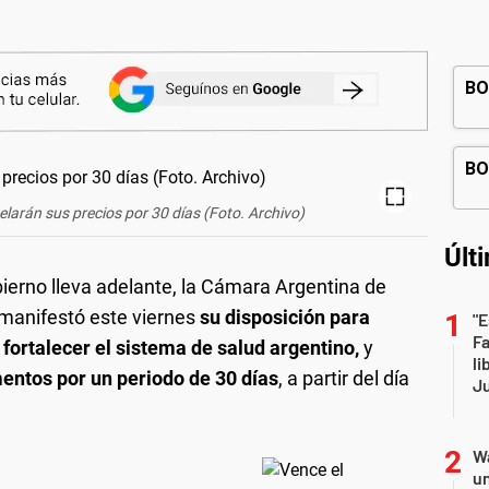
larán sus precios por 30 días (Foto. Archivo)
Últ
bierno lleva adelante, la Cámara Argentina de
manifestó este viernes
su disposición para
"E
F
ortalecer el sistema de salud argentino,
y
li
entos por un periodo de 30 días
, a partir del día
Ju
Wa
un