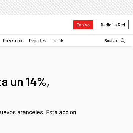
En vivo
Radio La Red
Previsional
Deportes
Trends
ta un 14%,
uevos aranceles. Esta acción