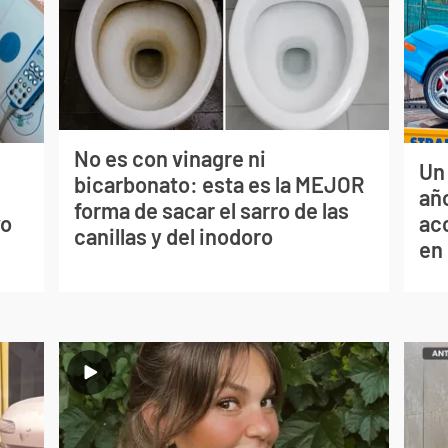
No es con vinagre ni
Un
bicarbonato: esta es la MEJOR
s
año
forma de sacar el sarro de las
vo
ac
canillas y del inodoro
en