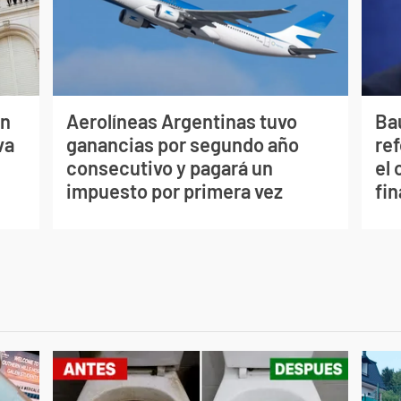
ón
Aerolíneas Argentinas tuvo
Bau
va
ganancias por segundo año
re
consecutivo y pagará un
el 
impuesto por primera vez
fi