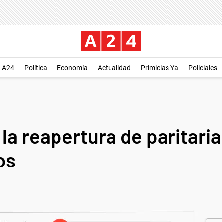
o A24
Política
Economía
Actualidad
Primicias Ya
Policiales
la reapertura de paritarias
os