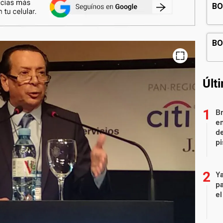
Últ
Br
em
de
pi
Ya
pa
el