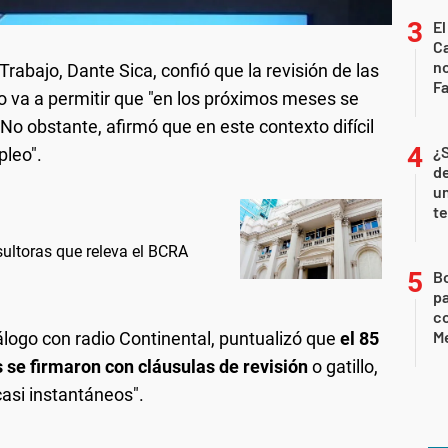
El
Ca
n
Trabajo, Dante Sica, confió que la revisión de las
Fa
ño va a permitir que "en los próximos meses se
 No obstante, afirmó que en este contexto difícil
¿
pleo".
de
u
te
sultoras que releva el BCRA
B
pa
c
Me
álogo con radio Continental, puntualizó que
el 85
s se firmaron con cláusulas de revisión
o gatillo,
casi instantáneos".