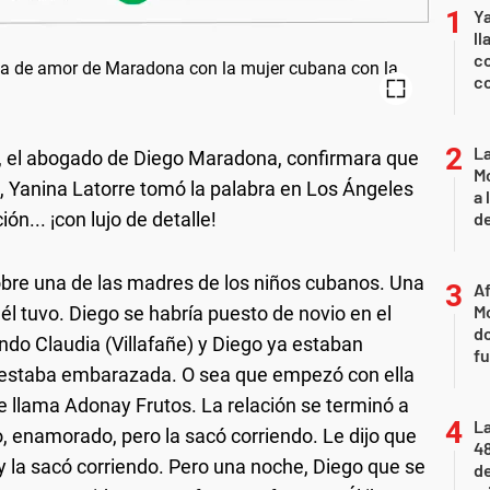
Y
ll
co
co
L
, el abogado de Diego Maradona, confirmara que
Mo
ba, Yanina Latorre tomó la palabra en Los Ángeles
a 
n... ¡con lujo de detalle!
de
obre una de las madres de los niños cubanos. Una
Af
Mo
él tuvo. Diego se habría puesto de novio en el
do
ndo Claudia (Villafañe) y Diego ya estaban
fu
o estaba embarazada. O sea que empezó con ella
 llama Adonay Frutos. La relación se terminó a
La
 enamorado, pero la sacó corriendo. Le dijo que
48
. y la sacó corriendo. Pero una noche, Diego que se
d