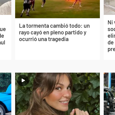
Ni 
La tormenta cambió todo: un
que
so
rayo cayó en pleno partido y
de
eli
ocurrió una tragedia
aul
de
pr