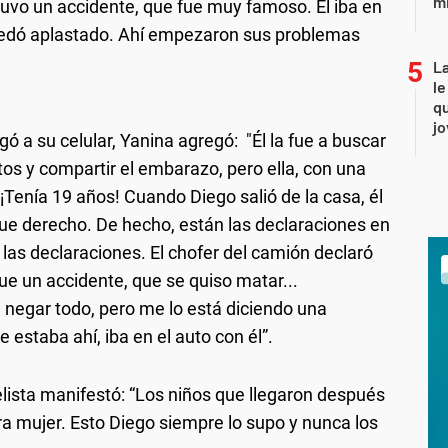
mi
 tuvo un accidente, que fue muy famoso. Él iba en
uedó aplastado. Ahí empezaron sus problemas
La
le
qu
j
gó a su celular, Yanina agregó: "Él la fue a buscar
ntos y compartir el embarazo, pero ella, con una
. ¡Tenía 19 años! Cuando Diego salió de la casa, él
 fue derecho. De hecho, están las declaraciones en
las declaraciones. El chofer del camión declaró
ue un accidente, que se quiso matar...
 negar todo, pero me lo está diciendo una
estaba ahí, iba en el auto con él”.
nelista manifestó: “Los niños que llegaron después
ra mujer. Esto Diego siempre lo supo y nunca los