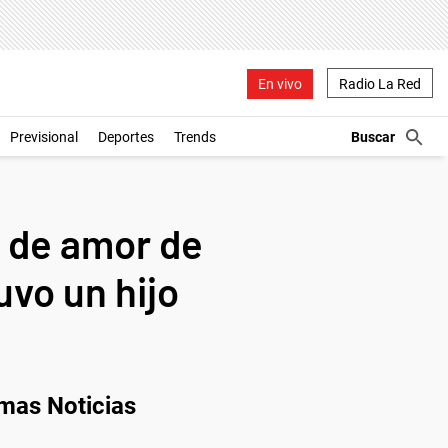
En vivo
Radio La Red
Previsional
Deportes
Trends
a de amor de
uvo un hijo
imas Noticias