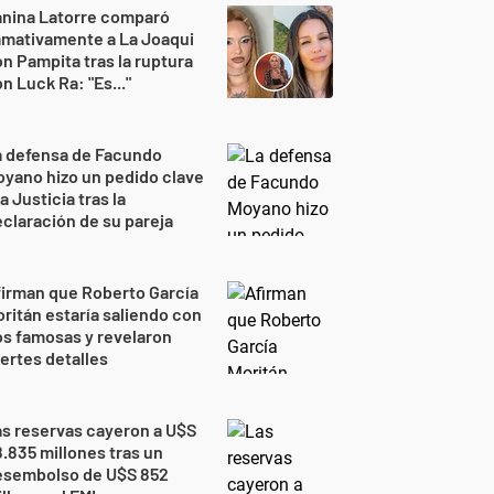
anina Latorre comparó
amativamente a La Joaqui
n Pampita tras la ruptura
n Luck Ra: "Es..."
a defensa de Facundo
yano hizo un pedido clave
la Justicia tras la
claración de su pareja
irman que Roberto García
ritán estaría saliendo con
s famosas y revelaron
ertes detalles
s reservas cayeron a U$S
.835 millones tras un
esembolso de U$S 852