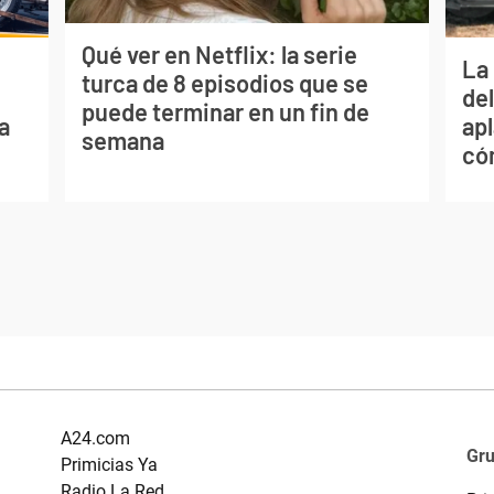
Qué ver en Netflix: la serie
La 
turca de 8 episodios que se
de
puede terminar en un fin de
a
apl
semana
có
A24.com
Gr
Primicias Ya
Radio La Red