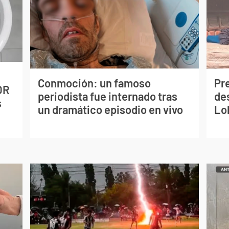
Conmoción: un famoso
Pr
OR
periodista fue internado tras
de
s
un dramático episodio en vivo
Lo