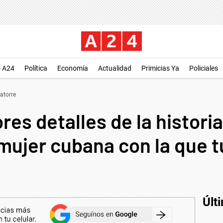
o A24
Política
Economía
Actualidad
Primicias Ya
Policiales
atorre
es detalles de la histori
mujer cubana con la que t
Últ