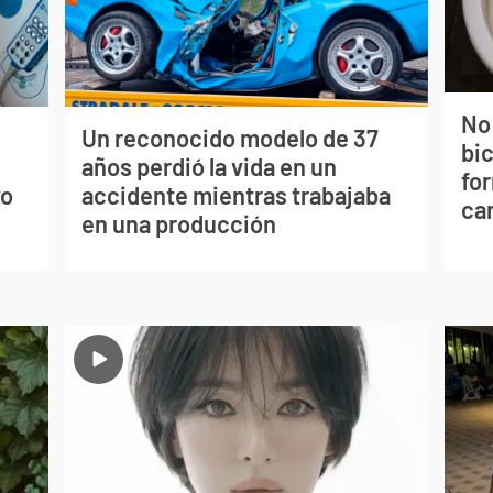
No
Un reconocido modelo de 37
bi
s
años perdió la vida en un
for
vo
accidente mientras trabajaba
can
en una producción