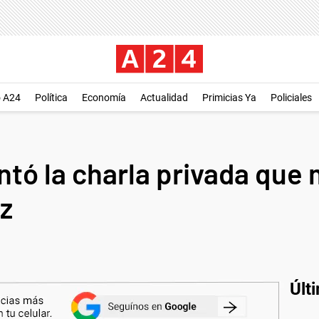
o A24
Política
Economía
Actualidad
Primicias Ya
Policiales
ntó la charla privada que
z
Últ