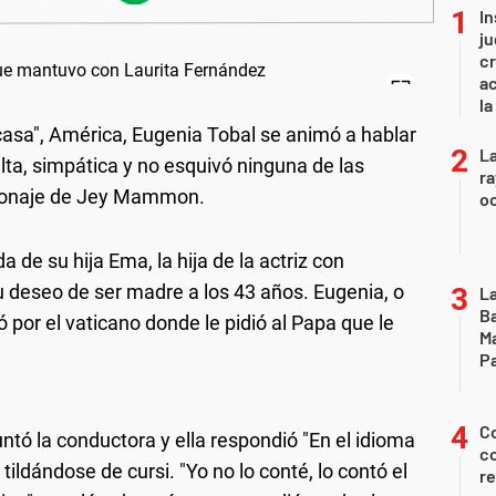
In
ju
cr
ac
la
casa", América, Eugenia Tobal se animó a hablar
La
lta, simpática y no esquivó ninguna de las
ra
rsonaje de Jey Mammon.
oc
 de su hija Ema, la hija de la actriz con
u deseo de ser madre a los 43 años. Eugenia, o
La
Ba
ó por el vaticano donde le pidió al Papa que le
Ma
Pa
Co
untó la conductora y ella respondió "En el idioma
co
tildándose de cursi. "Yo no lo conté, lo contó el
re