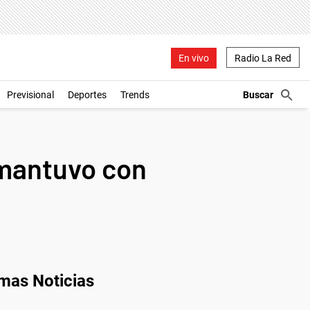
En vivo
Radio La Red
Previsional
Deportes
Trends
 mantuvo con
imas Noticias