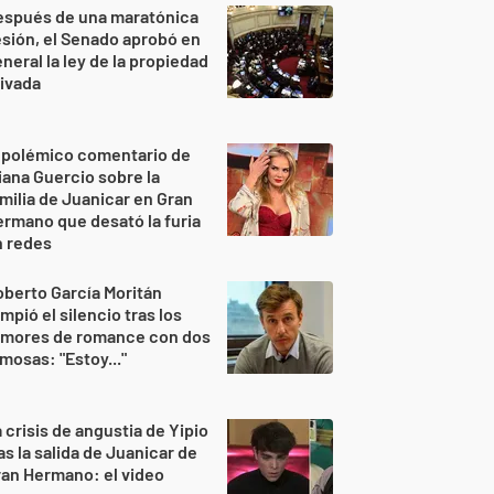
espués de una maratónica
sión, el Senado aprobó en
neral la ley de la propiedad
ivada
 polémico comentario de
iana Guercio sobre la
milia de Juanicar en Gran
rmano que desató la furia
n redes
berto García Moritán
mpió el silencio tras los
umores de romance con dos
mosas: "Estoy..."
 crisis de angustia de Yipio
as la salida de Juanicar de
an Hermano: el video