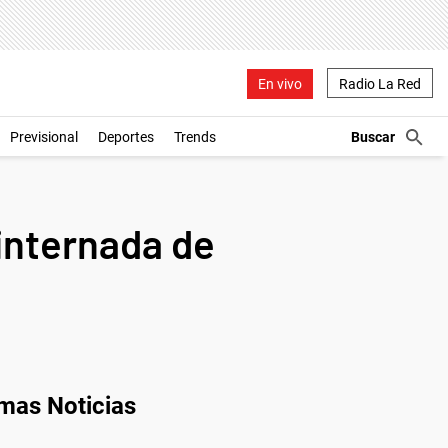
En vivo
Radio La Red
Previsional
Deportes
Trends
 internada de
imas Noticias