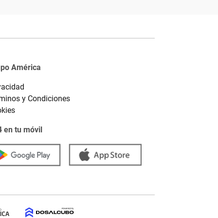
upo América
vacidad
minos y Condiciones
kies
 en tu móvil