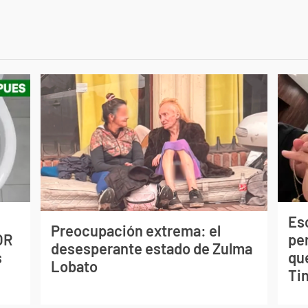
Esc
Preocupación extrema: el
OR
pe
desesperante estado de Zulma
s
qu
Lobato
Tin