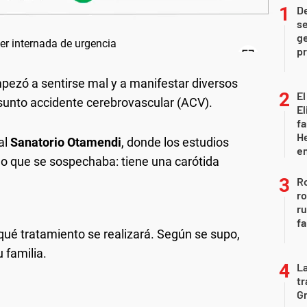
D
se
ge
pr
ezó a sentirse mal y a manifestar diversos
El
unto accidente cerebrovascular (ACV).
El
fa
He
al
Sanatorio Otamendi
, donde los estudios
e
 lo que se sospechaba: tiene una carótida
Ro
ro
r
fa
qué tratamiento se realizará. Según se supo,
 familia.
La
tr
Gr