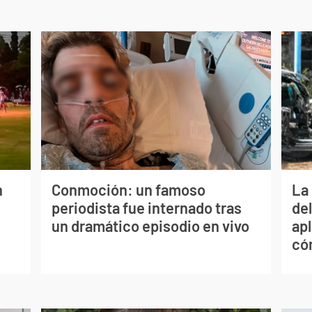
n
Conmoción: un famoso
La 
periodista fue internado tras
de
un dramático episodio en vivo
apl
có