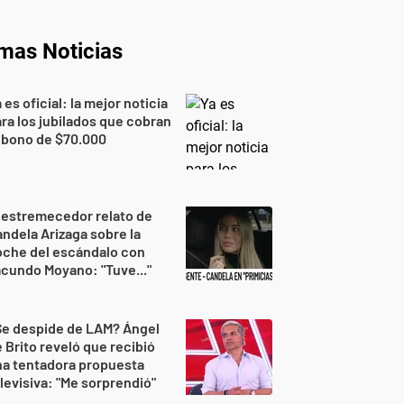
imas Noticias
 es oficial: la mejor noticia
ra los jubilados que cobran
 bono de $70.000
 estremecedor relato de
ndela Arizaga sobre la
oche del escándalo con
cundo Moyano: "Tuve..."
Se despide de LAM? Ángel
 Brito reveló que recibió
na tentadora propuesta
levisiva: "Me sorprendió"