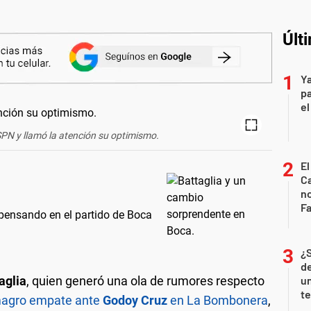
Últ
Ya
pa
el
SPN y llamó la atención su optimismo.
El
Ca
n
Fa
pensando en el partido de Boca
¿
de
aglia
, quien generó una ola de rumores respecto
u
te
 magro empate ante
Godoy Cruz
en La Bombonera
,