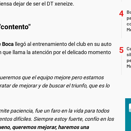
piensa dejar de ser el DT xeneize.
B
pa
c
 "contento"
Me
e Boca
llegó al entrenamiento del club en su auto
Ca
ón que llama la atención por el delicado momento
si
p
M
ueremos que el equipo mejore pero estamos
atar de mejorar y de buscar el triunfo, que es lo
mite paciencia, fue un faro en la vida para todos
os difíciles. Siempre estoy fuerte, confío en los
 bueno, queremos mejorar, haremos una