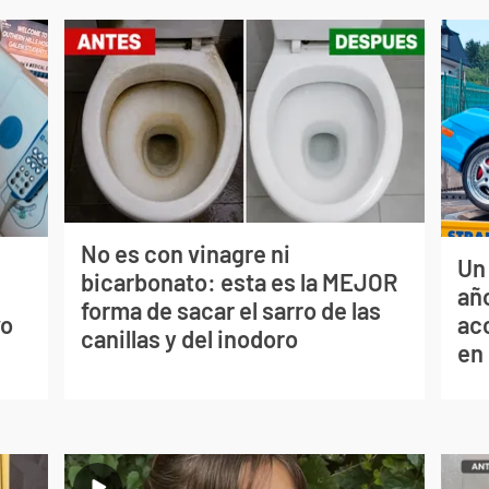
No es con vinagre ni
Un
bicarbonato: esta es la MEJOR
s
año
forma de sacar el sarro de las
vo
ac
canillas y del inodoro
en