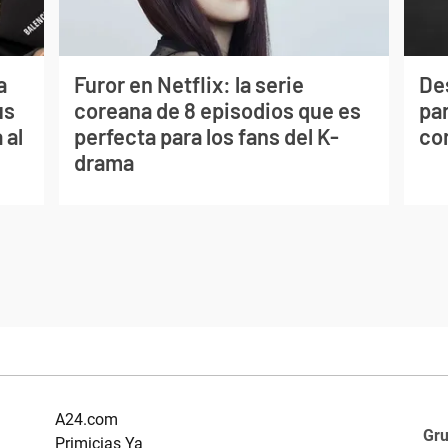
a
Furor en Netflix: la serie
De
us
coreana de 8 episodios que es
par
 al
perfecta para los fans del K-
co
drama
A24.com
Gr
Primicias Ya