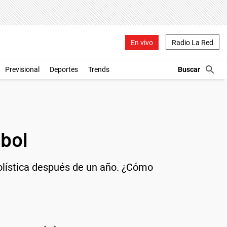
En vivo
Radio La Red
Previsional
Deportes
Trends
tbol
bolística después de un año. ¿Cómo