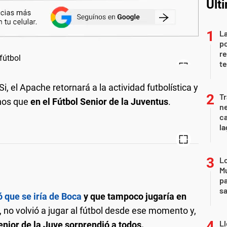
Últ
La
po
re
te
 Si, el Apache retornará a la actividad futbolística y
Tr
enos que
en el Fútbol Senior de la Juventus
.
ne
ca
la
Lo
Mu
pa
sa
 que se iría de Boca
y que tampoco jugaría en
o, no volvió a jugar al fútbol desde ese momento y,
Ll
enior de la Juve sorprendió a todos.