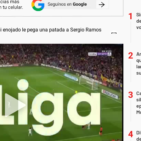
Si
de
vo
An
qu
la
s
Ca
si
e
Mo
Di
de