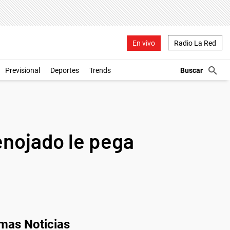
En vivo
Radio La Red
Previsional
Deportes
Trends
enojado le pega
imas Noticias