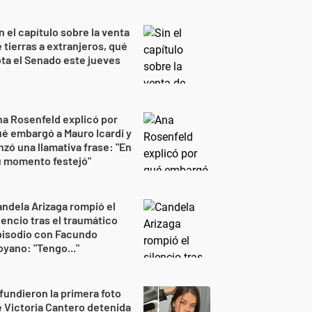
n el capítulo sobre la venta
 tierras a extranjeros, qué
ta el Senado este jueves
a Rosenfeld explicó por
é embargó a Mauro Icardi y
nzó una llamativa frase: "En
u momento festejó"
ndela Arizaga rompió el
lencio tras el traumático
pisodio con Facundo
yano: "Tengo..."
fundieron la primera foto
 Victoria Cantero detenida