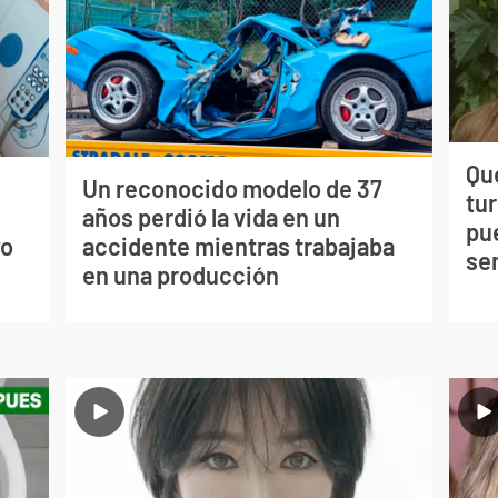
Qué
Un reconocido modelo de 37
tu
s
años perdió la vida en un
pu
vo
accidente mientras trabajaba
se
en una producción