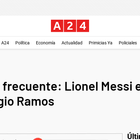
o A24
Política
Economía
Actualidad
Primicias Ya
Policiales
frecuente: Lionel Messi 
rgio Ramos
Últ