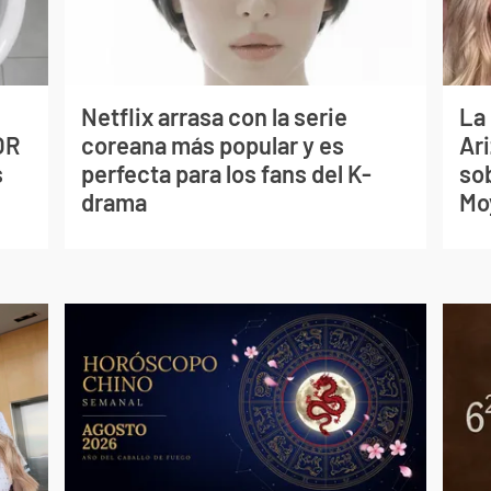
Netflix arrasa con la serie
La
OR
coreana más popular y es
Ari
s
perfecta para los fans del K-
so
drama
Mo