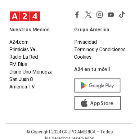
Nuestros Medios
Grupo América
A24.com
Privacidad
Primicias Ya
Términos y Condiciones
Radio La Red
Cookies
FM Blue
A24 en tu móvil
Diario Uno Mendoza
San Juan 8
América TV
© Copyright 2024 GRUPO AMERICA – Todos
los derechos reservados