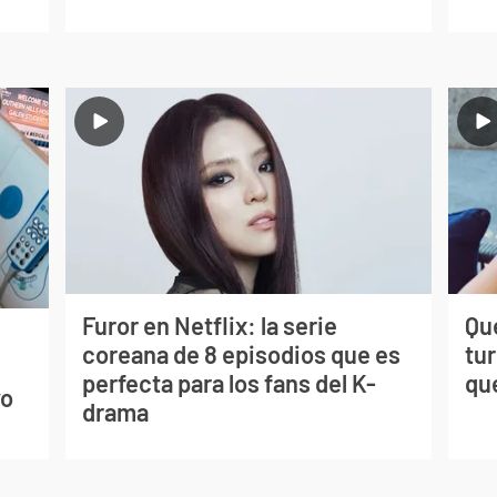
Furor en Netflix: la serie
Qué
coreana de 8 episodios que es
tu
s
perfecta para los fans del K-
qu
vo
drama