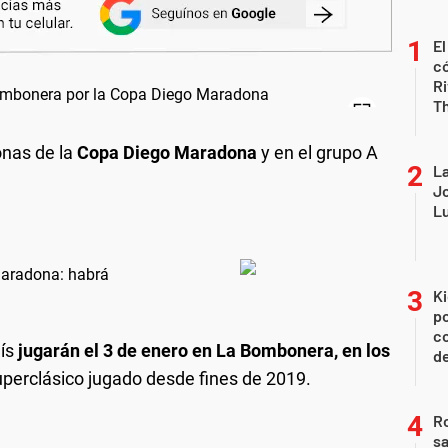
El
có
Ri
T
onas de la
Copa Diego Maradona
y en el grupo A
La
Jo
Lu
Maradona: habrá
Ki
po
co
ís
jugarán el 3 de enero en La Bombonera, en los
de
superclásico jugado desde fines de 2019.
Ro
sa