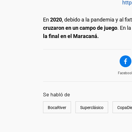
http
En
2020
, debido a la pandemia y al fix
cruzaron en un campo de juego
. En l
la final en el Maracaná.
Faceboo
Se habló de
BocaRiver
Superclásico
CopaDi