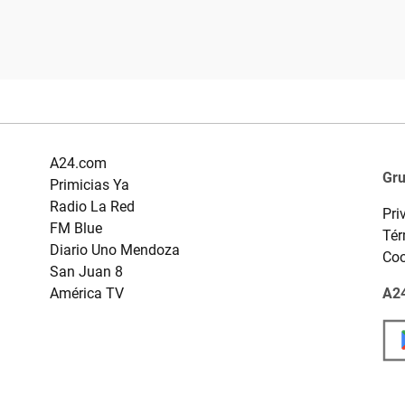
A24.com
Gr
Primicias Ya
Radio La Red
Pri
FM Blue
Tér
Diario Uno Mendoza
Coo
San Juan 8
América TV
A24