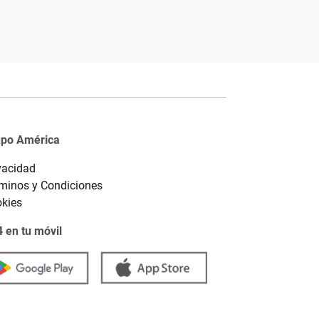
upo América
vacidad
minos y Condiciones
kies
 en tu móvil