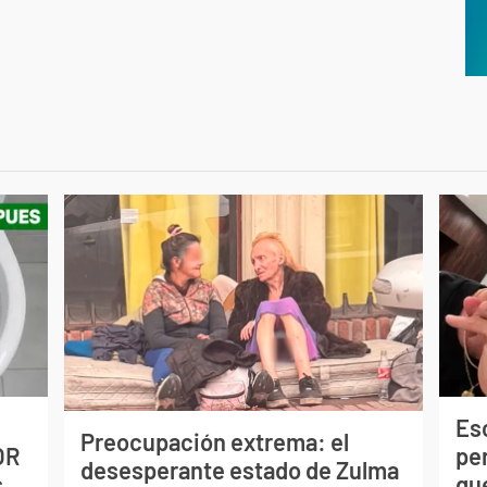
Esc
Preocupación extrema: el
OR
pe
desesperante estado de Zulma
s
qu