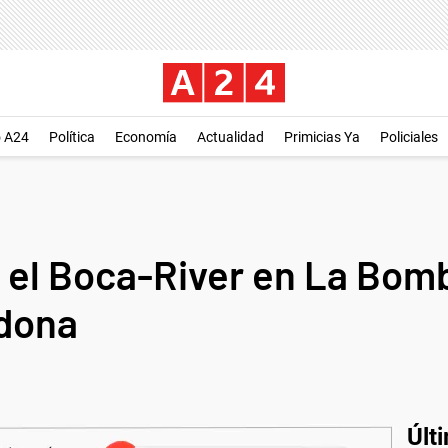
o A24
Política
Economía
Actualidad
Primicias Ya
Policiales
 el Boca-River en La Bomb
dona
Últ