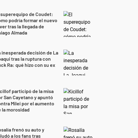
 superequipo de Coudet:
mo podría formar el nuevo
ver tras la llegada de
hiago Almada
 inesperada decisión de La
aqui tras la ruptura con
ck Ra: qué hizo con su ex
cillof participó de la misa
r San Cayetano y apuntó
ntra Milei por el aumento
 la morosidad
salía frenó su auto y
ludó a los fans tras