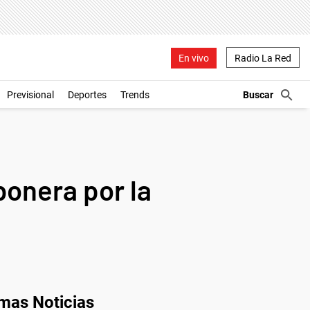
En vivo
Radio La Red
Previsional
Deportes
Trends
onera por la
imas Noticias