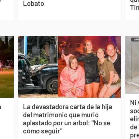
Lobato
Tin
Ni 
n
La devastadora carta de la hija
so
del matrimonio que murió
eli
aplastado por un árbol: "No sé
de
cómo seguir"
pr