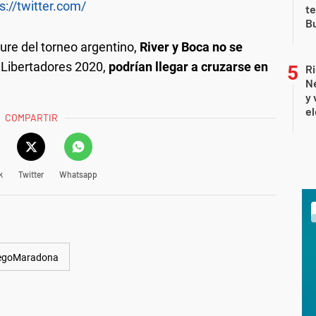
s://twitter.com/
te
Bu
ture del torneo argentino,
River y Boca no se
a Libertadores 2020,
podrían llegar a cruzarse en
Ri
Ne
y 
el
COMPARTIR
k
Twitter
Whatsapp
egoMaradona