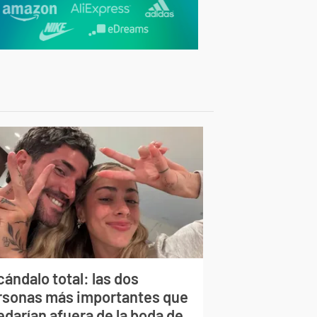
ándalo total: las dos
rsonas más importantes que
edarían afuera de la boda de