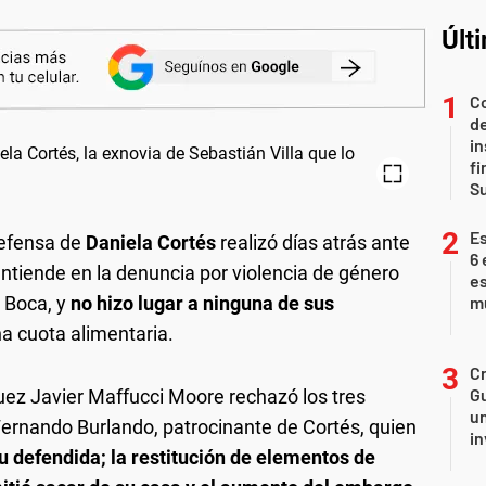
Últ
Co
de
in
fi
S
Es
defensa de
Daniela Cortés
realizó días atrás ante
6 
entiende en la denuncia por violencia de género
es
e Boca, y
no hizo lugar a ninguna de sus
m
una cuota alimentaria.
Cr
Gu
juez Javier Maffucci Moore rechazó los tres
un
ernando Burlando, patrocinante de Cortés, quien
in
u defendida; la restitución de elementos de