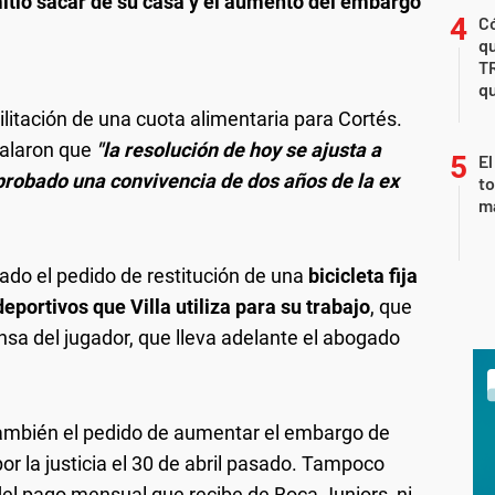
rmitió sacar de su casa y el aumento del embargo
Có
qu
T
qu
bilitación de una cuota alimentaria para Cortés.
ñalaron que
"la resolución de hoy se ajusta a
El
mprobado una convivencia de dos años de la ex
to
m
ado el pedido de restitución de una
bicicleta fija
portivos que Villa utiliza para su trabajo
, que
ensa del jugador, que lleva adelante el abogado
ambién el pedido de aumentar el embargo de
or la justicia el 30 de abril pasado. Tampoco
el pago mensual que recibe de Boca Juniors, ni