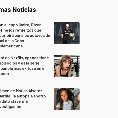
imas Noticias
n el cupo límite, River
fine los refuerzos que
scribirá para los octavos de
nal de la Copa
udamericana
tá en Netflix, apenas tiene
episodios y es la serie
pañola más exitosa en el
undo
imen de Matías Álvarez
ardia: la autopsia aportó
 dato clave a la
vestigación