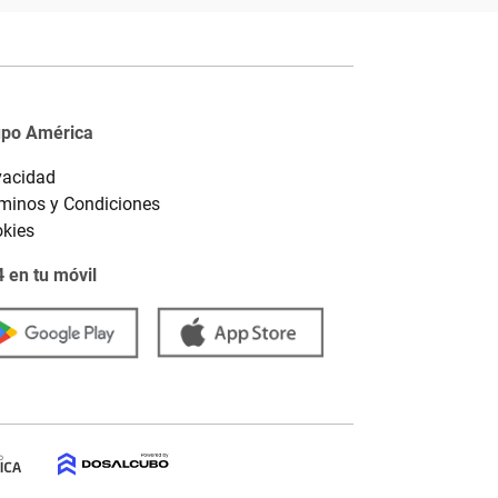
upo América
vacidad
minos y Condiciones
kies
 en tu móvil