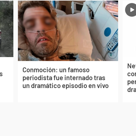
Net
Conmoción: un famoso
s
co
periodista fue internado tras
per
un dramático episodio en vivo
dr