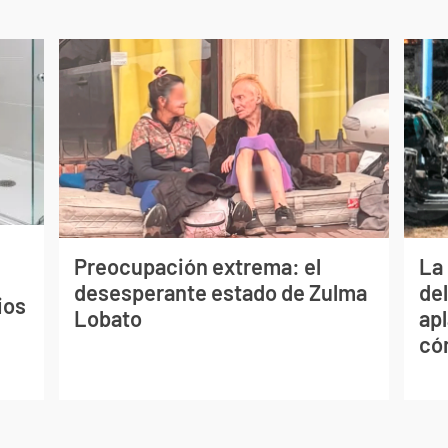
Preocupación extrema: el
La 
desesperante estado de Zulma
de
ios
Lobato
apl
có