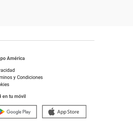
upo América
vacidad
minos y Condiciones
kies
 en tu móvil