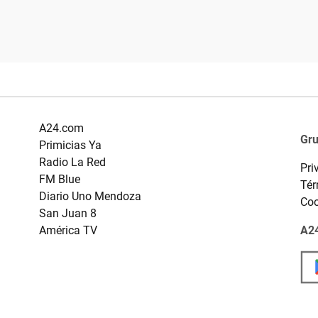
A24.com
Gr
Primicias Ya
Radio La Red
Pri
FM Blue
Tér
Diario Uno Mendoza
Coo
San Juan 8
América TV
A24