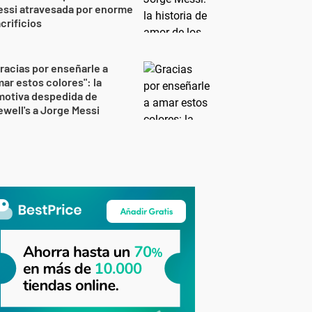
essi atravesada por enorme
crificios
racias por enseñarle a
ar estos colores": la
motiva despedida de
well's a Jorge Messi