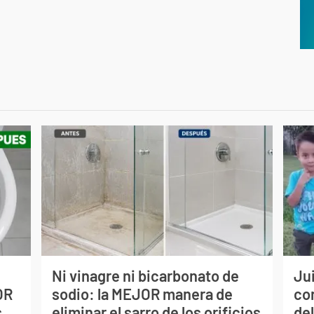
Ni vinagre ni bicarbonato de
Jui
OR
sodio: la MEJOR manera de
co
s
eliminar el sarro de los orificios
del