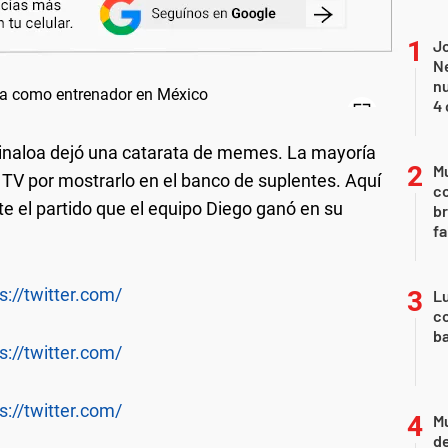
Jo
Ne
nu
4 
Sinaloa dejó una catarata de memes. La mayoría
Mu
 TV por mostrarlo en el banco de suplentes. Aquí
c
te el partido que el equipo Diego ganó en su
br
fa
s://twitter.com/
Lu
co
ba
s://twitter.com/
s://twitter.com/
Mu
de