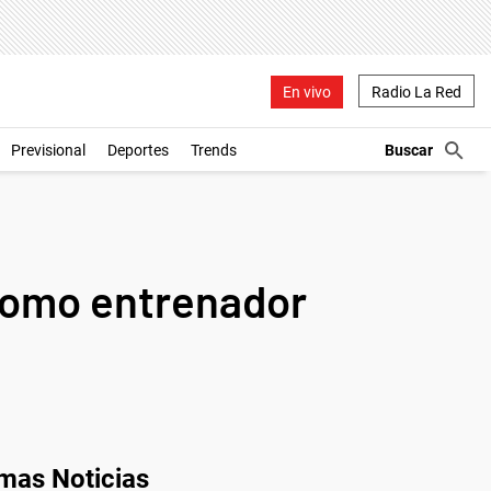
En vivo
Radio La Red
Previsional
Deportes
Trends
como entrenador
imas Noticias