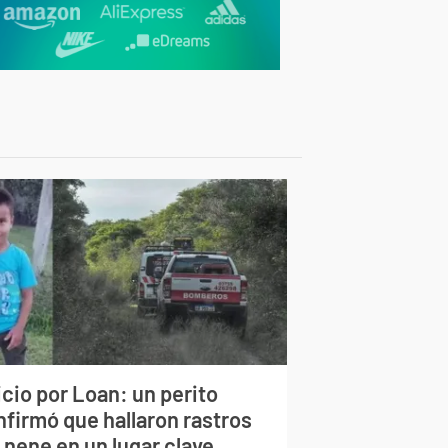
cio por Loan: un perito
nfirmó que hallaron rastros
 nene en un lugar clave