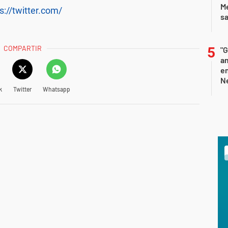
M
s://twitter.com/
sa
COMPARTIR
"G
am
e
Ne
k
Twitter
Whatsapp