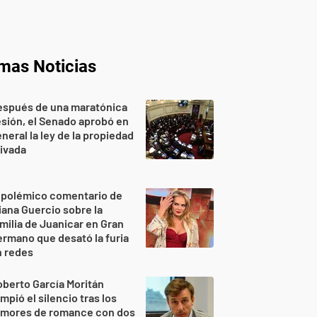
imas Noticias
espués de una maratónica
sión, el Senado aprobó en
neral la ley de la propiedad
ivada
 polémico comentario de
iana Guercio sobre la
milia de Juanicar en Gran
rmano que desató la furia
n redes
berto García Moritán
mpió el silencio tras los
umores de romance con dos