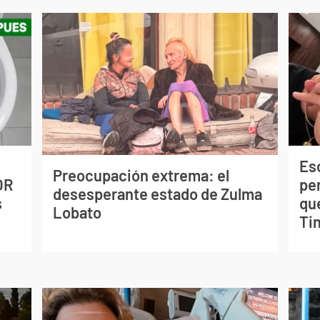
Esc
Preocupación extrema: el
OR
pe
desesperante estado de Zulma
s
qu
Lobato
Tin