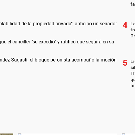
fa
La
iolabilidad de la propiedad privada", anticipó un senador
tr
Gr
ue el canciller "se excedió" y ratificó que seguirá en su
ández Sagasti: el bloque peronista acompañó la moción
Li
si
Th
qu
h