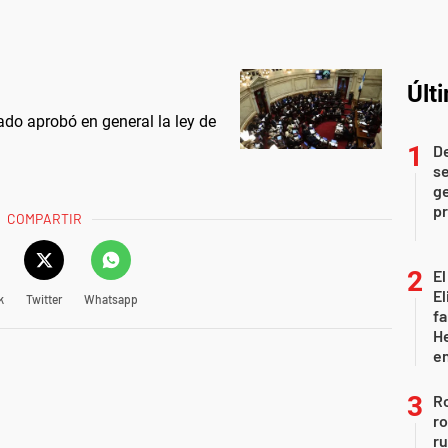
Últ
do aprobó en general la ley de
D
se
ge
pr
COMPARTIR
El
El
k
Twitter
Whatsapp
fa
He
e
Ro
ro
r