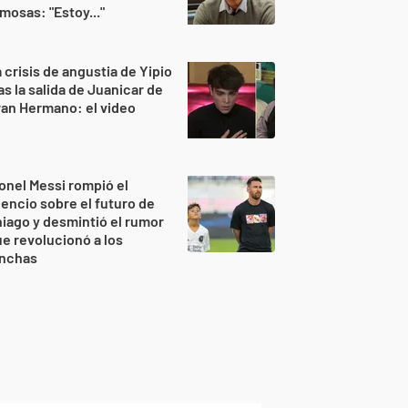
mosas: "Estoy..."
 crisis de angustia de Yipio
as la salida de Juanicar de
an Hermano: el video
onel Messi rompió el
lencio sobre el futuro de
iago y desmintió el rumor
e revolucionó a los
inchas