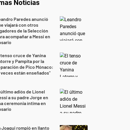
imas Noticias
eandro Paredes anunció
e viajará con otros
gadores de la Selección
ra acompañar a Messi en
osario
 tenso cruce de Yanina
torre y Pampita por la
eparación de Pico Mónaco:
 veces están enseñados"
 último adiós de Lionel
ssi a su padre Jorge en
a ceremonia íntima en
osario
 Joaqui rompió en llanto