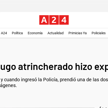
o A24
Política
Economía
Actualidad
Primicias Ya
Policiales
fugo atrincherado hizo ex
y cuando ingresó la Policía, prendió una de las do
mágenes.