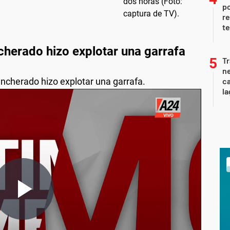
po
re
te
cherado hizo explotar una garrafa
Tr
ne
rincherado hizo explotar una garrafa.
ca
la