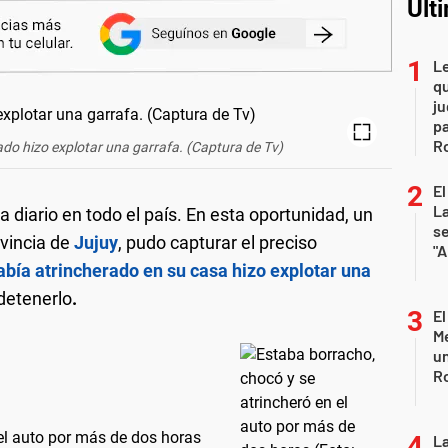
Últ
L
qu
ju
pa
R
ado hizo explotar una garrafa. (Captura de Tv)
El
La
a diario en todo el país. En esta oportunidad, un
s
ovincia de
Jujuy
, pudo capturar el preciso
"A
abía atrincherado en su casa hizo explotar una
 detenerlo
.
El
Me
un
R
el auto por más de dos horas
La