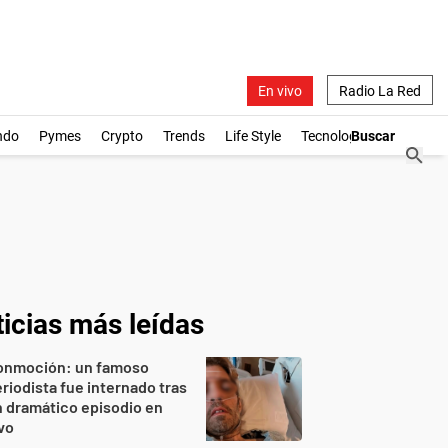
En vivo
Radio La Red
ndo
Pymes
Crypto
Trends
Life Style
Tecnología
icias más leídas
onmoción: un famoso
riodista fue internado tras
 dramático episodio en
vo