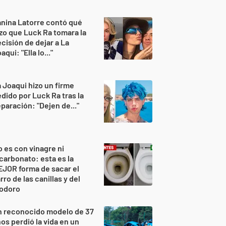
nina Latorre contó qué
zo que Luck Ra tomara la
cisión de dejar a La
aqui: "Ella lo..."
 Joaqui hizo un firme
dido por Luck Ra tras la
paración: "Dejen de..."
 es con vinagre ni
carbonato: esta es la
JOR forma de sacar el
rro de las canillas y del
nodoro
n reconocido modelo de 37
os perdió la vida en un