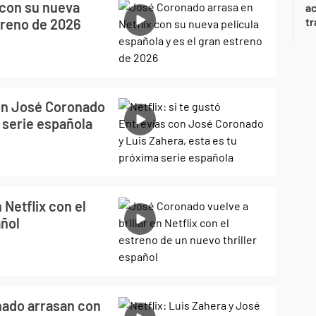
 con su nueva
a
tr
streno de 2026
 con José Coronado
a serie española
 Netflix con el
añol
nado arrasan con