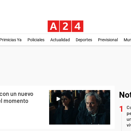
Primicias Ya
Policiales
Actualidad
Deportes
Previsional
Mu
 con un nuevo
Not
 del momento
C
pe
un
vi