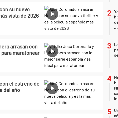
 con su nuevo
Ya
 más vista de 2026
hi
de
Jo
La
hera arrasan con
pe
al para maratonear
se
No
bi
con el estreno de
ME
ta del año
sa
i
U
añ