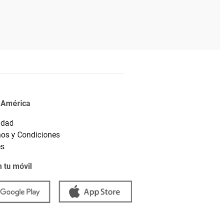
 América
idad
os y Condiciones
es
 tu móvil