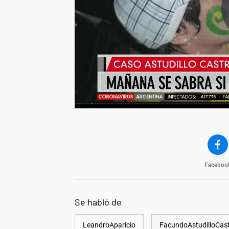
Faceboo
Se habló de
LeandroAparicio
FacundoAstudilloCas