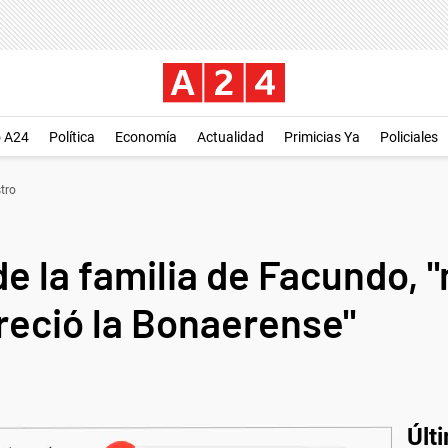
o A24
Política
Economía
Actualidad
Primicias Ya
Policiales
tro
de la familia de Facundo,
reció la Bonaerense"
Últ