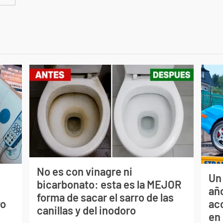
No es con vinagre ni
Un
bicarbonato: esta es la MEJOR
s
año
forma de sacar el sarro de las
vo
ac
canillas y del inodoro
en