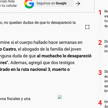
N
es
tr
q
Do
mine si el cuerpo hallado hace semanas en
di
o Castro
, el abogado de la familia del joven
in
inguna duda de que
al muchacho lo desapareció
ires".
Ademas,
agregó que dos testigos
tirado en la ruta nacional 3, muerto o
Si
ác
im
az
br
vos fiscales y una
Im
Ar