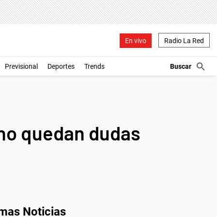
En vivo
Radio La Red
Previsional
Deportes
Trends
 "no quedan dudas
imas Noticias