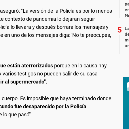
pa
en
aseguró: "La versión de la Policía es por lo menos
M
te contexto de pandemia lo dejaran seguir
icía lo llevara y después borrara los mensajes y
L
de
 en uno de los mensajes diga: 'No te preocupes,
mu
un
que están aterrorizados
porque en la causa hay
y varios testigos no pueden salir de su casa
a ir al supermercado".
el cuerpo. Es imposible que haya terminado donde
cundo fue desaparecido por la
Policía
de lo que pasó".