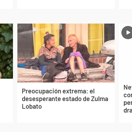
Net
Preocupación extrema: el
co
desesperante estado de Zulma
per
Lobato
dr