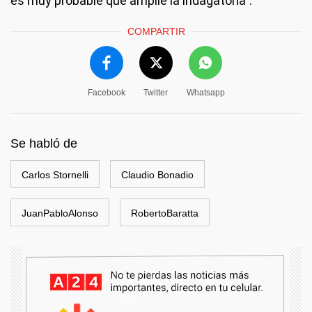
es muy probable que amplíe la indagatoria”.
COMPARTIR
Facebook
Twitter
Whatsapp
Se habló de
Carlos Stornelli
Claudio Bonadio
JuanPabloAlonso
RobertoBaratta