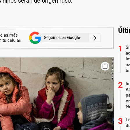
s niños serán de origen ruso.
Últ
Si
ác
im
az
br
Im
Ar
pa
en
M
L
de