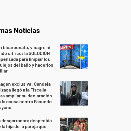
imas Noticias
n bicarbonato, vinagre ni
ido cítrico: la SOLUCIÓN
pensada para limpiar los
ulejos del baño y hacerlos
illar
agen exclusiva: Candela
izaga llegó a la Fiscalía
ra ampliar su declaración
 la causa contra Facundo
oyano
a desgarradora despedida
 la hija de la pareja que