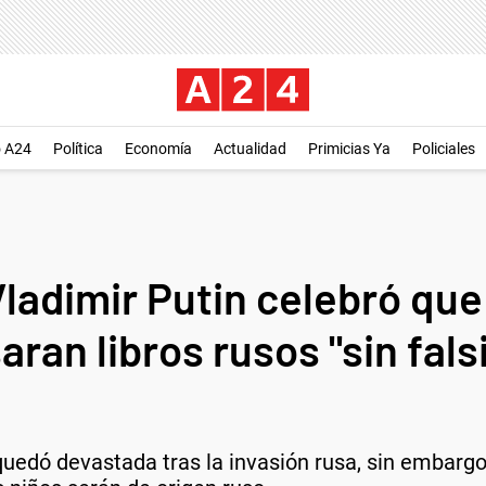
o A24
Política
Economía
Actualidad
Primicias Ya
Policiales
Vladimir Putin celebró que
aran libros rusos "sin fals
uedó devastada tras la invasión rusa, sin embargo 