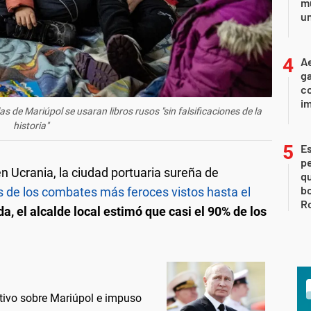
mu
un
Ae
g
co
im
as de Mariúpol se usaran libros rusos "sin falsificaciones de la
historia"
Es
p
 Ucrania, la ciudad portuaria sureña de
qu
bo
s de los combates más feroces vistos hasta el
Ro
a, el alcalde local estimó que casi el 90% de los
etivo sobre Mariúpol e impuso