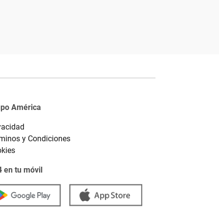
upo América
vacidad
minos y Condiciones
kies
 en tu móvil