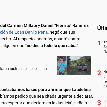
del Carmen Millapi
y
Daniel "Fierrito" Ramírez
,
Últ
ición de Loan Danilo Peña
, negó que sus
 hecho. Al respecto, además, apuntó contra
Tr
o alguien que "
no decía todo lo que sabía
".
S
fl
In
laron rastros del nene en un
Ma
or
re
d
contrábamos bases para afirmar que Laudelina
bíamos pedido que sea citada urgente a declarar.
In
ero esperar que declare en la Justicia", señaló
li