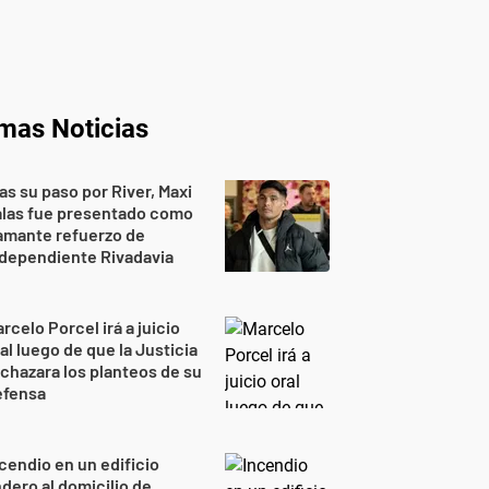
imas Noticias
as su paso por River, Maxi
alas fue presentado como
amante refuerzo de
dependiente Rivadavia
rcelo Porcel irá a juicio
al luego de que la Justicia
chazara los planteos de su
efensa
cendio en un edificio
ndero al domicilio de