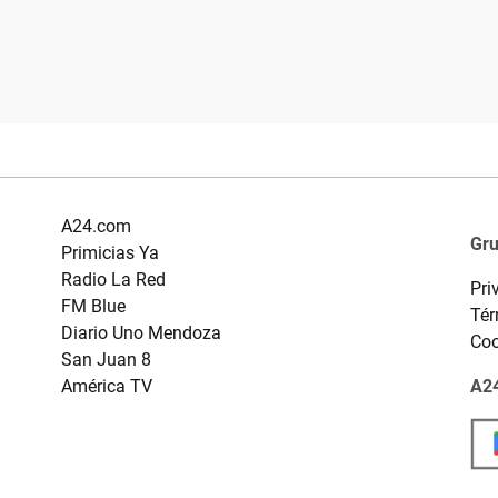
A24.com
Gr
Primicias Ya
Radio La Red
Pri
FM Blue
Tér
Diario Uno Mendoza
Coo
San Juan 8
América TV
A24