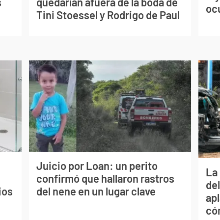
s
quedarían afuera de la boda de
oc
Tini Stoessel y Rodrigo de Paul
Juicio por Loan: un perito
La 
confirmó que hallaron rastros
de
ios
del nene en un lugar clave
apl
có