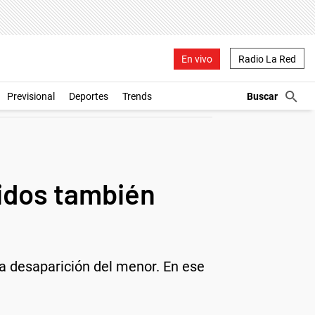
En vivo
Radio La Red
Previsional
Deportes
Trends
nidos también
la desaparición del menor. En ese