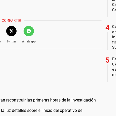
Cr
C
COMPARTIR
Co
de
in
k
Twitter
Whatsapp
fi
S
Es
6 
es
m
an reconstruir las primeras horas de la investigación
la luz detalles sobre el inicio del operativo de