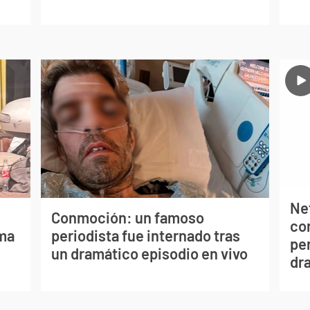
Net
Conmoción: un famoso
co
lma
periodista fue internado tras
per
un dramático episodio en vivo
dr