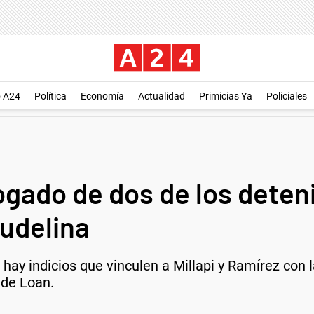
o A24
Política
Economía
Actualidad
Primicias Ya
Policiales
ogado de dos de los dete
udelina
ay indicios que vinculen a Millapi y Ramírez con 
a de Loan.