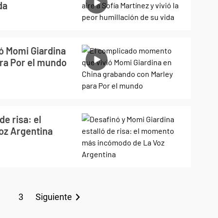
da
ó Momi Giardina
ra Por el mundo
de risa: el
z Argentina
3
Siguiente