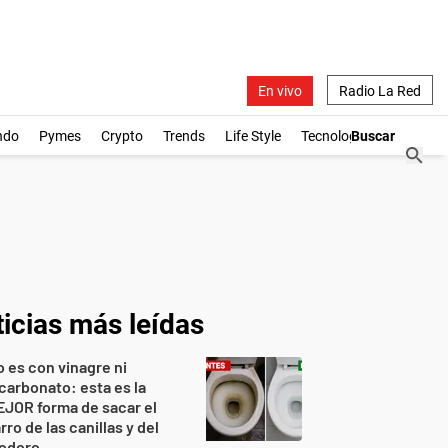
En vivo
Radio La Red
ndo
Pymes
Crypto
Trends
Life Style
Tecnología
icias más leídas
 es con vinagre ni
carbonato: esta es la
JOR forma de sacar el
rro de las canillas y del
nodoro