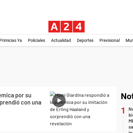
Primicias Ya
Policiales
Actualidad
Deportes
Previsional
Mu
émica por su
Not
rprendió con una
No
bi
ME
sa
i