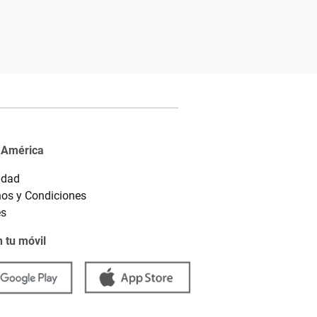
 América
idad
os y Condiciones
es
 tu móvil