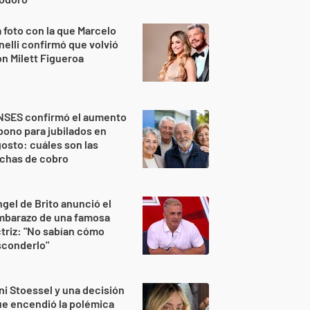
 foto con la que Marcelo
nelli confirmó que volvió
n Milett Figueroa
NSES confirmó el aumento
bono para jubilados en
osto: cuáles son las
echas de cobro
gel de Brito anunció el
mbarazo de una famosa
triz: "No sabían cómo
sconderlo"
ni Stoessel y una decisión
e encendió la polémica