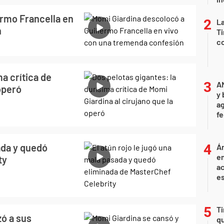
ermo Francella en
La
n
Ti
co
ma crítica de
A
operó
y 
ag
f
ada y quedó
Án
e
ty
ac
e
Ti
zó a sus
qu