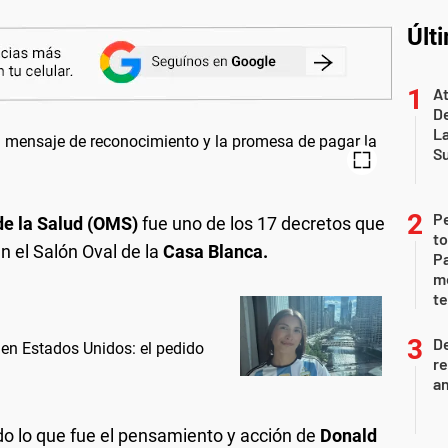
Últ
At
De
L
S
P
de la Salud (OMS)
fue uno de los 17 decretos que
to
n el Salón Oval de la
Casa Blanca.
Pa
m
te
D
 en Estados Unidos: el pedido
re
an
do lo que fue el pensamiento y acción de
Donald