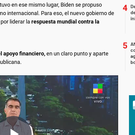
tuvo en ese mismo lugar, Biden se propuso
De
de
mo internacional. Para eso, el nuevo gobierno de
in
S
por liderar la
respuesta mundial contra la
A
co
l apoyo financiero,
en un claro punto y aparte
ag
publicana.
b