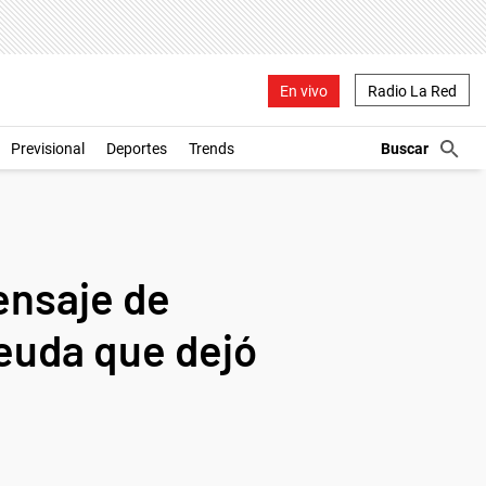
En vivo
Radio La Red
Previsional
Deportes
Trends
ensaje de
euda que dejó