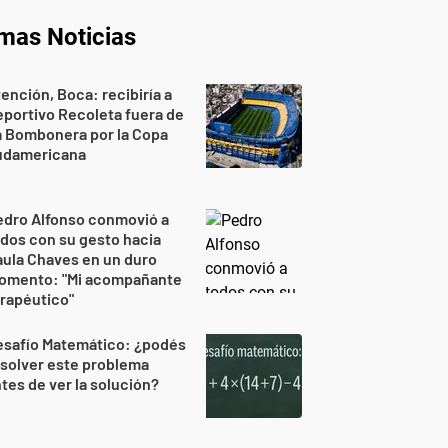
imas Noticias
ención, Boca: recibiría a
portivo Recoleta fuera de
a Bombonera por la Copa
udamericana
edro Alfonso conmovió a
dos con su gesto hacia
ula Chaves en un duro
omento: "Mi acompañante
rapéutico"
esafío Matemático: ¿podés
solver este problema
tes de ver la solución?