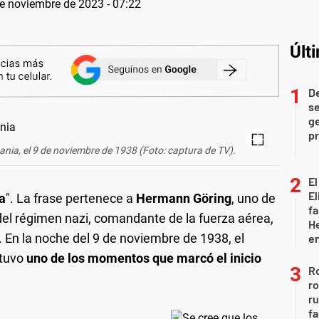
e noviembre de 2023 - 07:22
Últ
D
se
ge
pr
ania, el 9 de noviembre de 1938 (Foto: captura de TV).
El
El
a
". La frase pertenece a
Hermann Göring
, uno de
fa
s del régimen nazi, comandante de la fuerza aérea,
He
. En la noche del 9 de noviembre de 1938, el
e
 tuvo
uno de los momentos que marcó el inicio
Ro
ro
r
fa