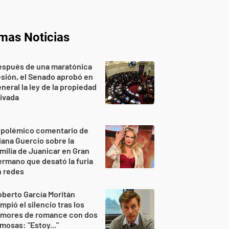
imas Noticias
espués de una maratónica
sión, el Senado aprobó en
neral la ley de la propiedad
ivada
 polémico comentario de
iana Guercio sobre la
milia de Juanicar en Gran
rmano que desató la furia
n redes
berto García Moritán
mpió el silencio tras los
umores de romance con dos
mosas: "Estoy..."