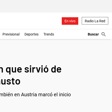
En vivo
Radio La Red
Previsional
Deportes
Trends
n que sirvió de
austo
mbién en Austria marcó el inicio