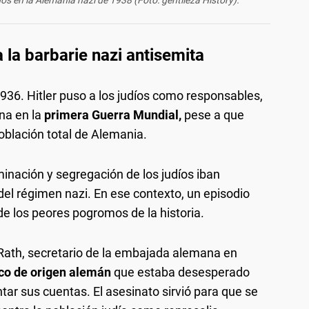
idos en la Alemania nazi de 1938 (Foto: gentileza History).
 la barbarie nazi antisemita
936. Hitler puso a los judíos como responsables,
na en la
primera Guerra Mundial,
pese a que
oblación total de Alemania.
iminación y segregación de los judíos iban
el régimen nazi. En ese contexto, un episodio
de los peores pogromos de la historia.
 Rath, secretario de la embajada alemana en
aco de origen alemán
que estaba desesperado
ntar sus cuentas. El asesinato sirvió para que se