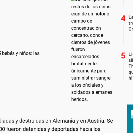
La
tr
Gr
 bebés y niños: las
Li
si
Th
qu
h
iadas y destruidas en Alemania y en Austria. Se
00 fueron detenidas y deportadas hacia los