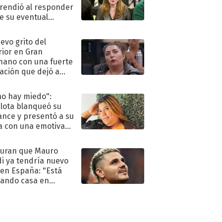
rendió al responder
e su eventual
eso al reality
uevo grito del
rior en Gran
ano con una fuerte
ación que dejó a
oya en shock:
idora"
no hay miedo":
lota blanqueó su
nce y presentó a su
a con una emotiva
aración de amor
uran que Mauro
di ya tendría nuevo
 en España: "Está
ando casa en
id"