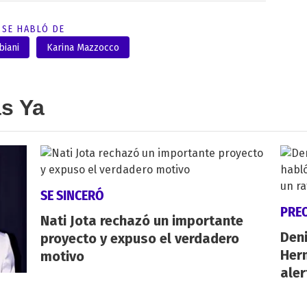
SE HABLÓ DE
biani
Karina Mazzocco
as Ya
SE SINCERÓ
PRE
Nati Jota rechazó un importante
Deni
proyecto y expuso el verdadero
Herm
motivo
aler