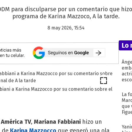
DM para disculparse por un comentario que hizo
programa de Karina Mazzoco, A la tarde.
8 may 2026, 15:54
Lo 
Ánge
emba
actr
esco
biani a Karina Mazzocco por su comentario sobre el
La f
Marc
que 
Figu
r
América TV
,
Mariana Fabbiani
hizo un
Yani
o de
Karina Mazzocco
que generó una ola