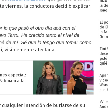
hizo
ste viernes, la conductora decidió explicar
la d
Joaqu
El p
de E
r lo que pasó el otro día acá con el
la f
o Tartu. Ha crecido tanto el nivel de
Gra
desa
uché de mí. Sé que lo tengo que tomar como
Tini
i, visiblemente afectada.
deci
polé
quié
afue
nes especial:
Apar
vide
abbiani a la
Wand
sus 
¿Vue
 cualquier intención de burlarse de su
Andr