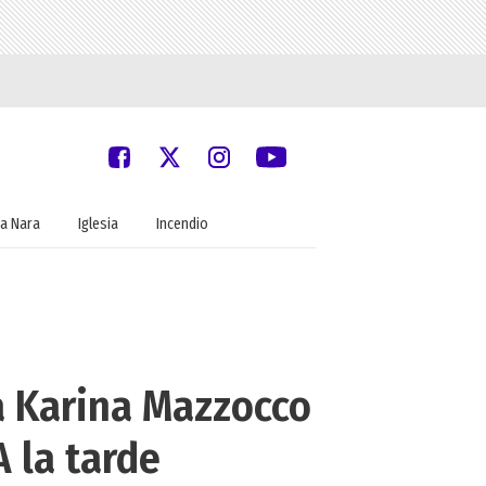
a Nara
Iglesia
Incendio
a Karina Mazzocco
A la tarde