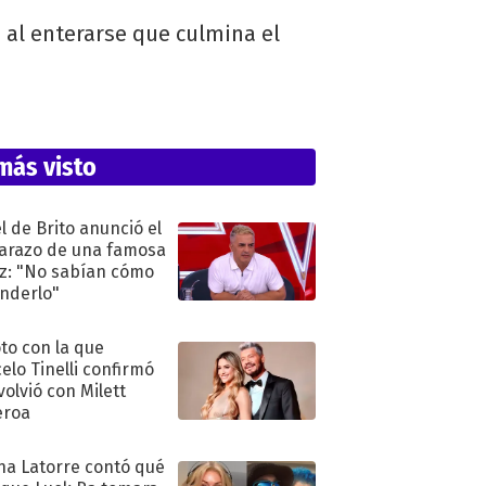
 al enterarse que culmina el
más visto
l de Brito anunció el
razo de una famosa
iz: "No sabían cómo
nderlo"
oto con la que
elo Tinelli confirmó
volvió con Milett
eroa
na Latorre contó qué