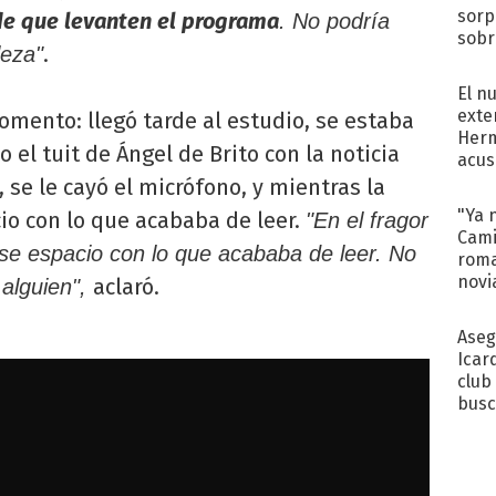
sorp
 de que levanten el programa
. No podría
sobr
.
leza"
regr
El n
exte
omento: llegó tarde al estudio, se estaba
Herm
el tuit de Ángel de Brito con la noticia
acus
Pinc
e, se le cayó el micrófono, y mientras la
"Tra
"Ya 
cio con lo que acababa de leer.
"En el fragor
Cami
ese espacio con lo que acababa de leer. No
roma
novi
aclaró.
 alguien",
decl
Aseg
Icar
club
busc
Madr