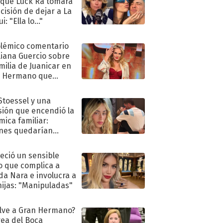
 que Luck Ra tomara
ecisión de dejar a La
i: "Ella lo..."
olémico comentario
liana Guercio sobre
amilia de Juanicar en
n Hermano que
tó la furia en redes
 Stoessel y una
sión que encendió la
mica familiar:
nes quedarían
ra de su boda
eció un sensible
o que complica a
a Nara e involucra a
hijas: "Manipuladas"
lve a Gran Hermano?
ea del Boca