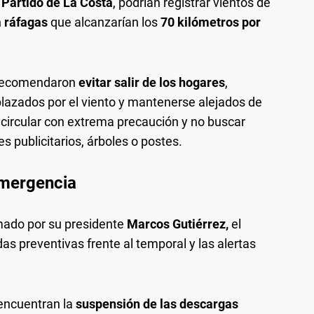
y Partido de La Costa
, podrían registrar vientos de
n
ráfagas
que alcanzarían los
70 kilómetros por
s recomendaron
evitar salir de los hogares
,
lazados por el viento y mantenerse alejados de
circular con extrema precaución y no buscar
s publicitarios, árboles o postes.
Emergencia
rmado por su presidente
Marcos Gutiérrez,
el
s preventivas frente al temporal y las alertas
encuentran la
suspensión de las descargas