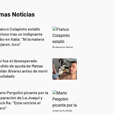
imas Noticias
anco Colapinto estalló
rioso tras un indignante
bo en Italia: "Ni la matera
jaron, loco"
í fue el desesperado
dido de ayuda de Matías
lián Álvarez antes de morir
puñalado
rio Pergolini picante por la
paración de La Joaqui y
ck Ra: "Está retriste el
aco"