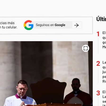
Últ
El
qu
go
M
L
qu
ju
pa
R
El
La
s
"A