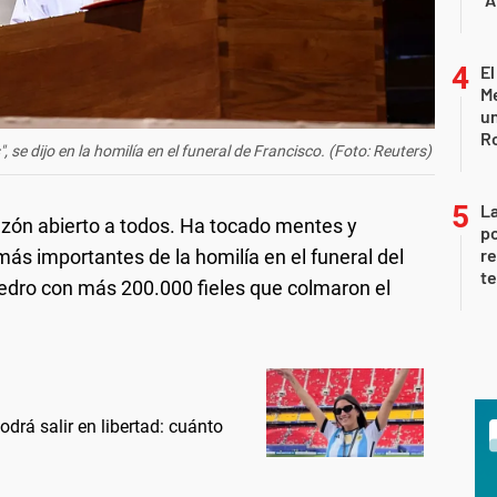
El
Me
un
R
e dijo en la homilía en el funeral de Francisco. (Foto: Reuters)
La
azón abierto a todos. Ha tocado mentes y
po
re
ás importantes de la homilía en el funeral del
te
edro con más 200.000 fieles que colmaron el
drá salir en libertad: cuánto