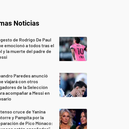
imas Noticias
 gesto de Rodrigo De Paul
e emocionó a todos tras el
l y la muerte del padre de
essi
eandro Paredes anunció
e viajará con otros
gadores de la Selección
ra acompañar a Messi en
osario
 tenso cruce de Yanina
torre y Pampita por la
eparación de Pico Mónaco:
 veces están enseñados"