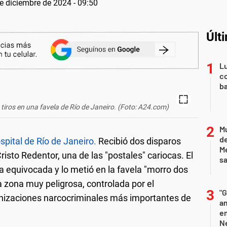
e diciembre de 2024 - 09:50
Últ
Lu
co
ba
tiros en una favela de Río de Janeiro. (Foto: A24.com)
Mu
de
pital de Río de Janeiro.
Recibió dos disparos
M
Cristo Redentor, una de las "postales" cariocas. El
sa
ta equivocada y lo metió en la favela "morro dos
a zona muy peligrosa, controlada por el
"G
nizaciones narcocriminales más importantes de
am
e
Ne