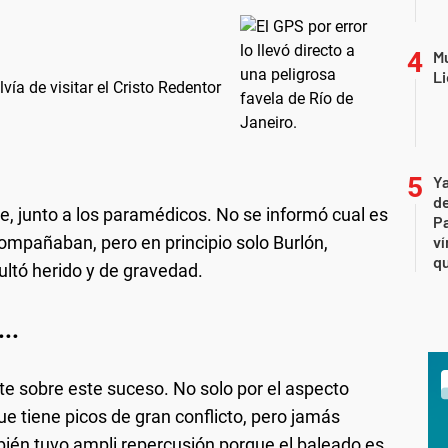
Mu
Li
vía de visitar el Cristo Redentor
Ya
de
te, junto a los paramédicos. No se informó cual es
Pa
acompañaban, pero en principio solo Burlón,
ví
qu
ultó herido y de gravedad.
..
e sobre este suceso. No solo por el aspecto
que tiene picos de gran conflicto, pero jamás
ién tuvo ampli repercusión porque el baleado es