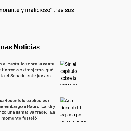
norante y malicioso" tras sus
imas Noticias
n el capítulo sobre la venta
 tierras a extranjeros, qué
ta el Senado este jueves
a Rosenfeld explicó por
é embargó a Mauro Icardi y
nzó una llamativa frase: "En
u momento festejó"