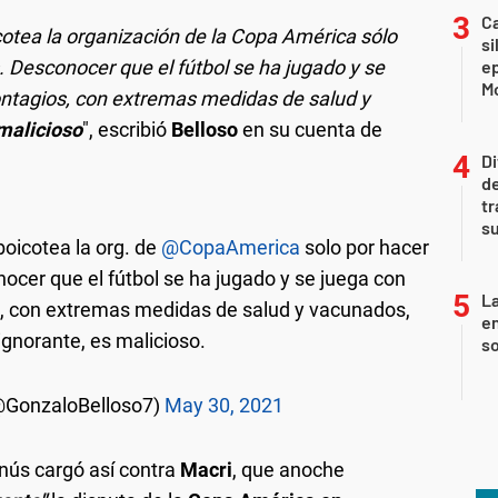
Ca
cotea la organización de la Copa América sólo
si
s. Desconocer que el fútbol se ha jugado y se
e
Mo
ontagios, con extremas medidas de salud y
malicioso
", escribió
Belloso
en su cuenta de
Di
de
tr
su
boicotea la org. de
@CopaAmerica
solo por hacer
nocer que el fútbol se ha jugado y se juega con
La
s, con extremas medidas de salud y vacunados,
e
gnorante, es malicioso.
so
(@GonzaloBelloso7)
May 30, 2021
anús cargó así contra
Macri
, que anoche