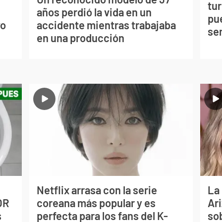
tu
s
años perdió la vida en un
pu
vo
accidente mientras trabajaba
se
en una producción
Netflix arrasa con la serie
La
OR
coreana más popular y es
Ari
s
perfecta para los fans del K-
so