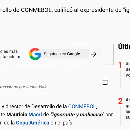
rollo de CONMEBOL, calificó al expresidente de "ig
Últ
Si
de
vo
trevistado por Juana Viale.
An
qu
 y director de Desarrollo de la
CONMEBOL
,
la
nte
Mauricio
Macri
de
"ignorante y malicioso
" por
s
n de la
Copa América
en el país.