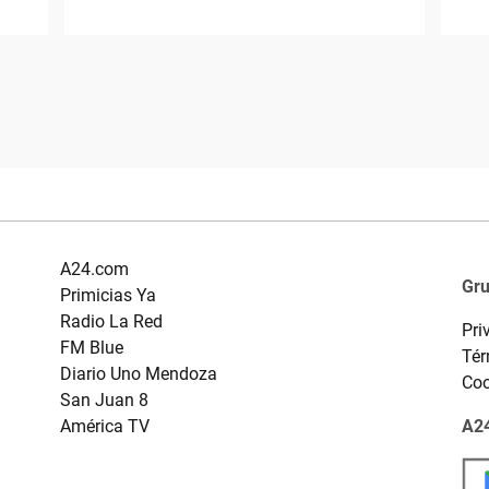
A24.com
Gr
Primicias Ya
Radio La Red
Pri
FM Blue
Tér
Diario Uno Mendoza
Coo
San Juan 8
América TV
A24