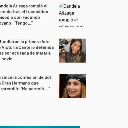
ndela Arizaga rompió el
lencio tras el traumático
pisodio con Facundo
yano: "Tengo..."
fundieron la primera foto
 Victoria Cantero detenida
as ser acusada de matar a
 novio
 sincera confesión de Sol
n Gran Hermano que
rprendió: "Me pareció...."