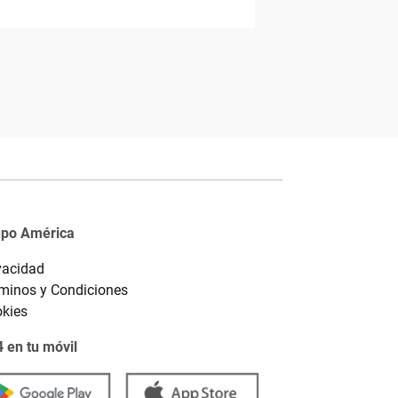
upo América
vacidad
minos y Condiciones
kies
 en tu móvil