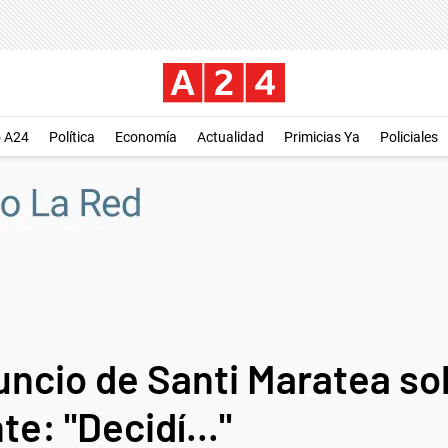
o A24
Política
Economía
Actualidad
Primicias Ya
Policiales
uncio de Santi Maratea sob
e: "Decidí..."