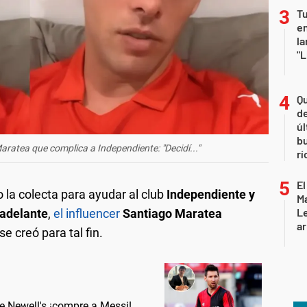
Tu
en
la
"L
Qu
de
úl
b
aratea que complica a Independiente: "Decidí..."
rí
El
 la colecta para ayudar al club
Independiente y
Ma
L
 adelante
,
el influencer
Santiago Maratea
ar
e creó para tal fin.
e Newell's ¡compre a Messi!