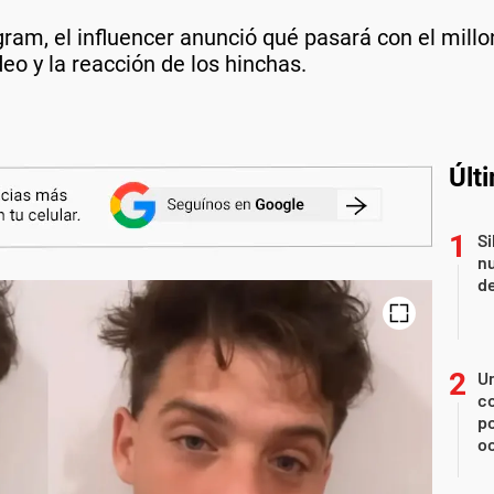
gram, el influencer anunció qué pasará con el mill
deo y la reacción de los hinchas.
Últ
Si
nu
de
U
co
p
o