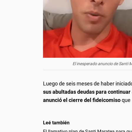
El inesperado anuncio de Santi M
Luego de seis meses de haber iniciado
sus abultadas deudas para continuar
anunció el cierre del fideicomiso
que s
Leé también
El llamativo plan de Santi Maratea para qu