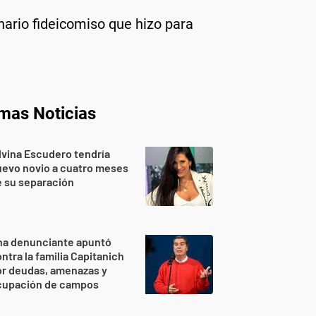
onario fideicomiso que hizo para
imas Noticias
lvina Escudero tendría
evo novio a cuatro meses
 su separación
na denunciante apuntó
ntra la familia Capitanich
or deudas, amenazas y
cupación de campos