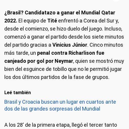
Brasil le gana 2-0 a Corea.
¿Brasil? Candidatazo a ganar el Mundial Qatar
2022.
El equipo de
Tité
enfrentó a Corea del Sur y,
desde el comienzo, se hizo duelo del juego. Incluso,
comenzó a ganar el partido desde los siete minutos
del partido gracias a
Vinicius Júnior
. Cinco minutos
más tarde, un
penal contra Richarlison fue
canjeado por gol por Neymar
, quien se mostró muy
bien del esguince de tobillo que no le permitió jugar
los dos últimos partidos de la fase de grupos.
Leé también
Brasil y Croacia buscan un lugar en cuartos ante
dos de las grandes sorpresas del Mundial
A los 28' de la primera etapa, llegó el tercer tanto