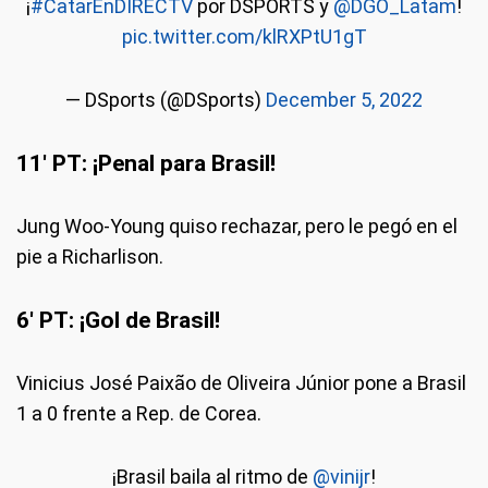
¡
#CatarEnDIRECTV
por DSPORTS y
@DGO_Latam
!
pic.twitter.com/klRXPtU1gT
— DSports (@DSports)
December 5, 2022
11' PT: ¡Penal para Brasil!
Jung Woo-Young quiso rechazar, pero le pegó en el
pie a Richarlison.
6' PT: ¡Gol de Brasil!
Vinicius José Paixão de Oliveira Júnior pone a Brasil
1 a 0 frente a Rep. de Corea.
¡Brasil baila al ritmo de
@vinijr
!