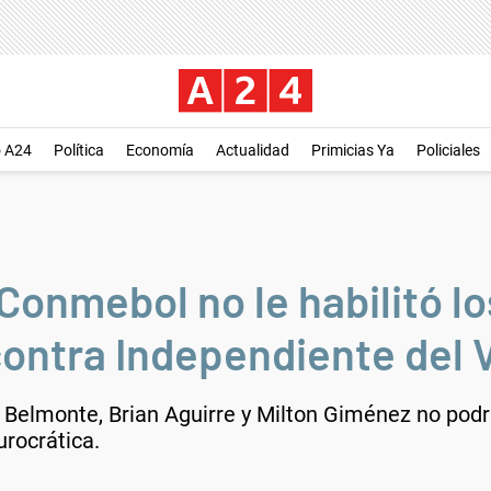
o A24
Política
Economía
Actualidad
Primicias Ya
Policiales
nmebol no le habilitó lo
contra Independiente del V
Belmonte, Brian Aguirre y Milton Giménez no podrá
rocrática.