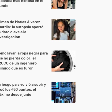
pañola más exitosa en el
undo
imen de Matías Álvarez
ardia: la autopsia aportó
 dato clave a la
vestigación
mo lavar la ropa negra para
e no pierda color: el
RUCO de un ingeniero
ímico que es furor
 riesgo país volvió a subir y
có los 450 puntos, el
áximo desde junio