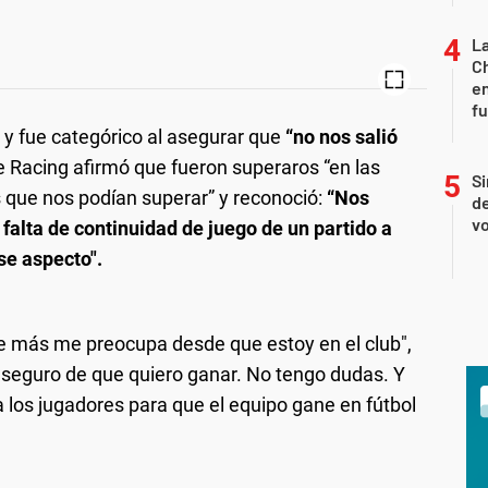
La
Ch
en
f
 y fue categórico al asegurar que
“no nos salió
de Racing afirmó que fueron superaros “en las
Si
 que nos podían superar” y reconoció:
“Nos
de
vo
a falta de continuidad de juego de un partido a
se aspecto".
e más me preocupa desde que estoy en el club",
y seguro de que quiero ganar. No tengo dudas. Y
a los jugadores para que el equipo gane en fútbol