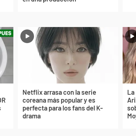
Netflix arrasa con la serie
La
OR
coreana más popular y es
Ari
s
perfecta para los fans del K-
so
drama
Mo