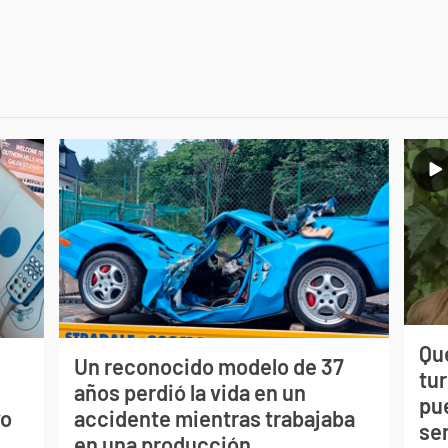
Qué
Un reconocido modelo de 37
tu
s
años perdió la vida en un
pu
vo
accidente mientras trabajaba
se
en una producción