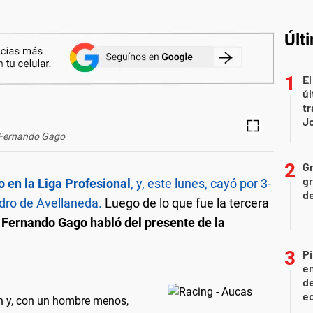
Últ
El
úl
tr
J
Fernando Gago
Gr
gr
 en la Liga Profesional
, y, este lunes, cayó por 3-
d
ndro de Avellaneda.
Luego de lo que fue la tercera
,
Fernando Gago habló del presente de la
Pi
en
de
ec
n y, con un hombre menos,