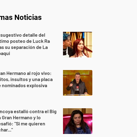
imas Noticias
 sugestivo detalle del
timo posteo de Luck Ra
as su separación de La
oaqui
an Hermano al rojo vivo:
itos, insultos y una placa
e nominados explosiva
ncoya estalló contra el Big
 Gran Hermano y lo
safió: "Si me quieren
har..."