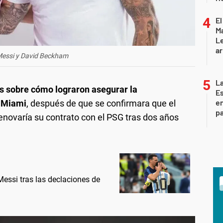
El
Ma
L
ar
Messi y David Beckham
La
s sobre cómo lograron asegurar la
Es
en
r Miami
, después de que se confirmara que el
pa
renovaría su contrato con el PSG tras dos años
essi tras las declaciones de