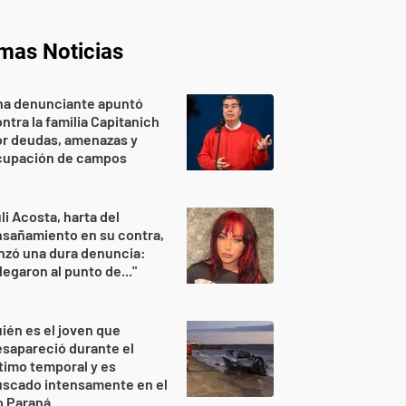
imas Noticias
na denunciante apuntó
ntra la familia Capitanich
or deudas, amenazas y
cupación de campos
li Acosta, harta del
sañamiento en su contra,
nzó una dura denuncia:
legaron al punto de..."
ién es el joven que
sapareció durante el
timo temporal y es
uscado intensamente en el
o Paraná