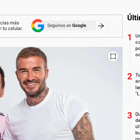
Últ
U
co
p
o
Tu
en
la
"L
Qu
de
úl
b
rí